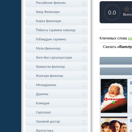
Российские фильмы
0.0
Хинд Филмлари
Всего
Корея филмлари
Ўзбекча таржима кинолар
Ключевых слова
pa
Гоблиддин таржима
Скачать
«Ramziy 
Мультфильмлар
Янги йил саргузаштлари
Хужжатли филмлар
Жангари филмлар
Q
Мелодрамма
Драмма
Комедия
Саргузашт
G
Оилавий дастур
Фантастика