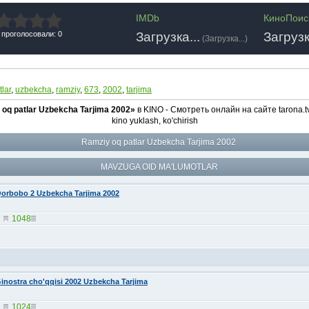
IMDb
КиноПоис
Загрузка...
Загрузк
 проголосовали: 0
(
Загрузка...
)
tlar
,
uzbekcha
,
ramziy
,
673
,
2002
,
tarjima
oq patlar Uzbekcha Tarjima 2002»
в KINO - Смотреть онлайн на сайте tarona.t
kino yuklash, ko'chirish
Ramziy oq patlar Uzbekcha Tarjima 2002
MAVZUGA OID MA'LUMOTLAR
orbobo 2 Uzbekcha Tarjima 2002
1048
inostra cho'qqisi 2002 Uzbekcha Tarjima
1024