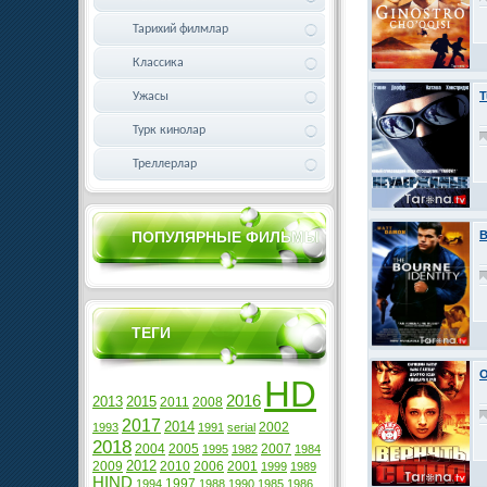
Тарихий филмлар
Классика
T
Ужасы
Турк кинолар
Треллерлар
ПОПУЛЯРНЫЕ ФИЛЬМЫ
B
ТЕГИ
O
HD
2016
2013
2015
2011
2008
2017
2014
2002
1993
1991
serial
2018
2004
2005
2007
1995
1982
1984
2012
2009
2010
2006
2001
1999
1989
HIND
1997
1994
1988
1990
1985
1986