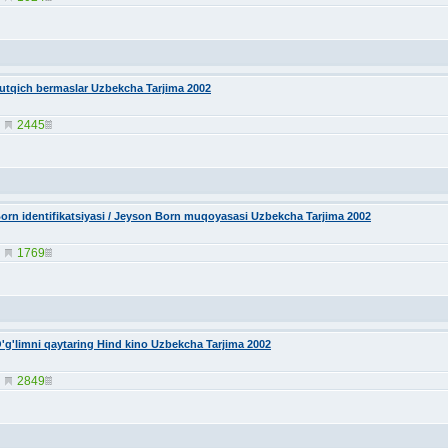
utqich bermaslar Uzbekcha Tarjima 2002
2445
orn identifikatsiyasi / Jeyson Born muqoyasasi Uzbekcha Tarjima 2002
1769
'g'limni qaytaring Hind kino Uzbekcha Tarjima 2002
2849