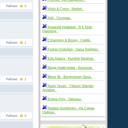
Рейтинг:
0
Virüs & Cyrus - Neden
Adil - Госпожа
Алексей Новиков - Я К Тебе
Прилечу
Cihangrey & Bossy - Çektik
Рейтинг:
1
Furkan Erdoğan - Sana Değmez
Eda Alakuş - Kurdish Mashup
Мади Ахметкожа - Казагым
İlknur İlk - Bayılıyorum Sana
Рейтинг:
1
Nazlı Yaşan - Yıllarını Silenler
Anlatsın
Emma Frey - Океаны
Natalia Gordienko - На Синих
Озёрах
Рейтинг:
0