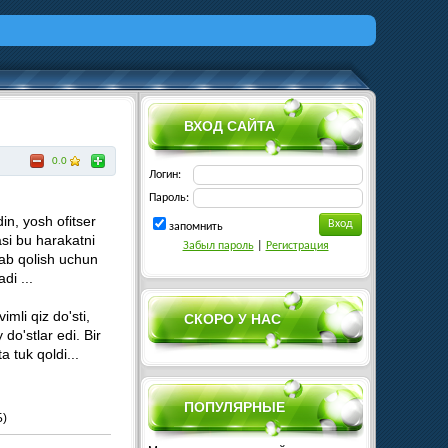
ВХОД САЙТА
0.0
Логин:
Пароль:
in, yosh ofitser
запомнить
asi bu harakatni
Забыл пароль
|
Регистрация
qlab qolish uchun
di ...
mli qiz do'sti,
СКОРО У НАС
do'stlar edi. Bir
 tuk qoldi...
ПОПУЛЯРНЫЕ
Б)