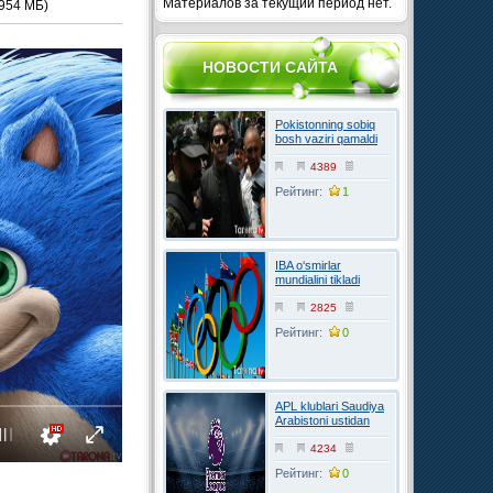
Материалов за текущий период нет.
954 МБ)
НОВОСТИ САЙТА
Pokistonning sobiq
bosh vaziri qamaldi
4389
Рейтинг:
1
IBA o‘smirlar
mundialini tikladi
2825
Рейтинг:
0
APL klublari Saudiya
Arabistoni ustidan
FIFAga shikoyat
qilmoqchi
4234
Рейтинг:
0