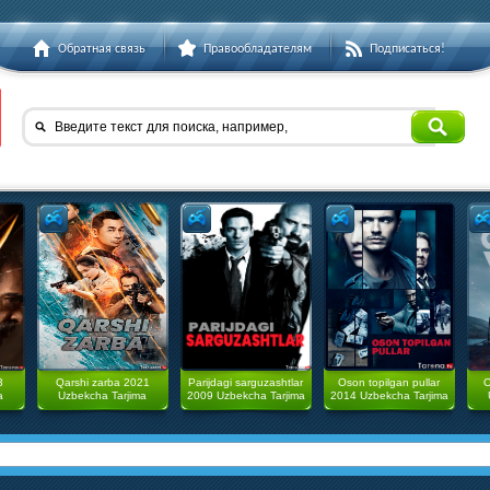
Обратная связь
Правообладателям
Подписаться!
Введите текст для поиска, например,
3
Qarshi zarba 2021
Parijdagi sarguzashtlar
Oson topilgan pullar
O
a
Uzbekcha Tarjima
2009 Uzbekcha Tarjima
2014 Uzbekcha Tarjima