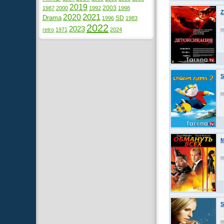
2019
2003
1987
2000
1992
1998
Z
2021
2020
Drama
SD
1996
1983
2022
2023
retro
1971
2024
S
M
S