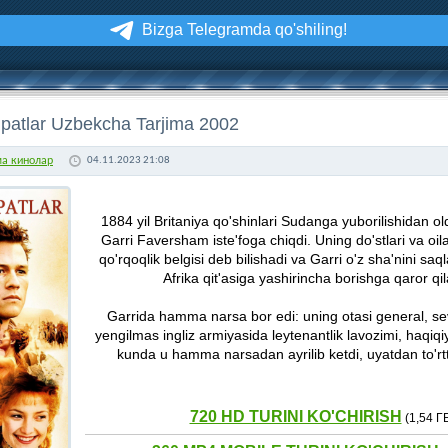
Bizga Telegramda qo'shiling!
patlar Uzbekcha Tarjima 2002
ма кинолар
04.11.2023 21:08
1884 yil Britaniya qo'shinlari Sudanga yuborilishidan old
Garri Faversham iste'foga chiqdi. Uning do'stlari va oil
qo'rqoqlik belgisi deb bilishadi va Garri o'z sha'nini sa
Afrika qit'asiga yashirincha borishga qaror qila
Garrida hamma narsa bor edi: uning otasi general, sevi
yengilmas ingliz armiyasida leytenantlik lavozimi, haqiqiy 
kunda u hamma narsadan ayrilib ketdi, uyatdan to'rtta
720 HD TURINI KO'CHIRISH
(1,54 Г