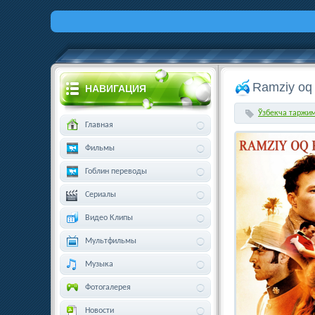
Ramziy oq 
НАВИГАЦИЯ
Ўзбекча таржи
Главная
Фильмы
Гоблин переводы
Сериалы
Видео Клипы
Мультфильмы
Музыка
Фотогалерея
Новости