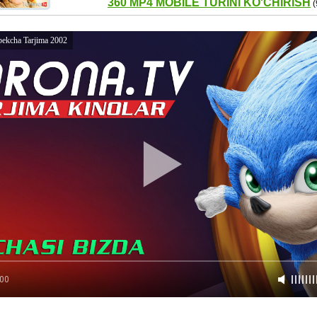
360 MP4 MOBILE TURINI KO'CHIRISH
(
bekcha Tarjima 2002
:00