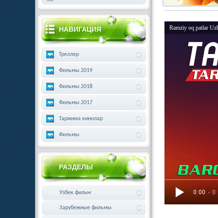
Ramziy oq patlar Uz
НАВИГАЦИЯ
Треллер
Фильмы 2019
Фильмы 2018
Фильмы 2017
Таржима кинолар
Фильмы
РАЗДЕЛЫ
0:00
- 0
Узбек фильм
Зарубежные фильмы