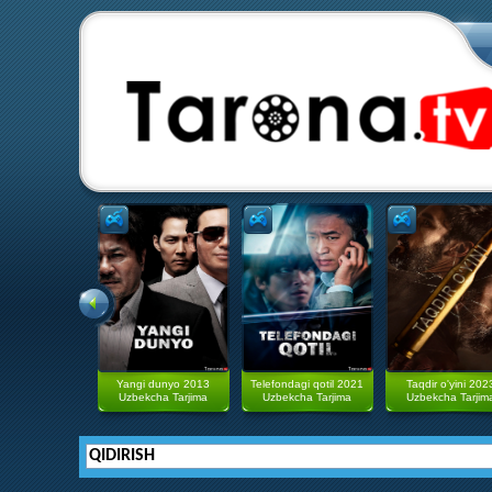
Yangi dunyo 2013
Telefondagi qotil 2021
Taqdir o'yini 202
Uzbekcha Tarjima
Uzbekcha Tarjima
Uzbekcha Tarjim