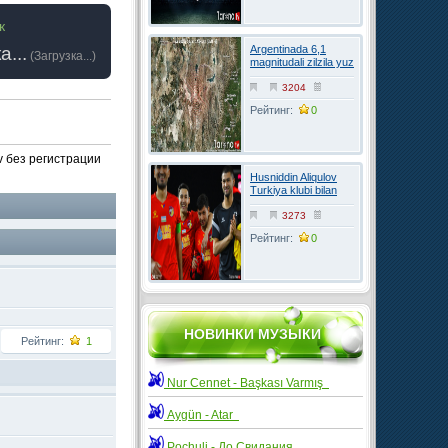
к
а...
Argentinada 6,1
(
Загрузка...
)
magnitudali zilzila yuz
berdi
3204
Рейтинг:
0
v без регистрации
Husniddin Aliqulov
Turkiya klubi bilan
kelishuvga erishdi
3273
Рейтинг:
0
НОВИНКИ МУЗЫКИ
Рейтинг:
1
Nur Cennet - Başkası Varmış
Aygün - Atar
Pochuli - До Свидания