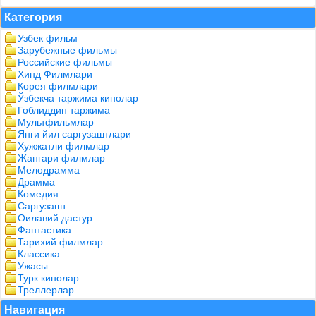
Категория
Узбек фильм
Зарубежные фильмы
Российские фильмы
Хинд Филмлари
Корея филмлари
Ўзбекча таржима кинолар
Гоблиддин таржима
Мультфильмлар
Янги йил саргузаштлари
Хужжатли филмлар
Жангари филмлар
Мелодрамма
Драмма
Комедия
Саргузашт
Оилавий дастур
Фантастика
Тарихий филмлар
Классика
Ужасы
Турк кинолар
Треллерлар
Навигация