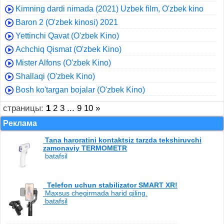
Kimning dardi nimada (2021) Uzbek film, O'zbek kino
Baron 2 (O'zbek kinosi) 2021
Yettinchi Qavat (O'zbek Kino)
Achchiq Qismat (O'zbek Kino)
Mister Alfons (O'zbek Kino)
Shallaqi (O'zbek Kino)
Bosh ko'targan bojalar (O'zbek Kino)
страницы:
1
2
3
...
9
10
»
Реклама
Tana haroratini kontaktsiz tarzda tekshiruvchi
zamonaviy TERMOMETR
batafsil
Telefon uchun stabilizator SMART XR!
Maxsus chegirmada harid qiling.
batafsil