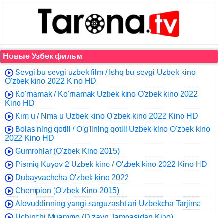
Новые Узбек фильм
Sevgi bu sevgi uzbek film / Ishq bu sevgi Uzbek kino
O'zbek kino 2022 Kino HD
Ko'rnamak / Ko'rnamak Uzbek kino O'zbek kino 2022
Kino HD
Kim u / Nma u Uzbek kino O'zbek kino 2022 Kino HD
Bolasining qotili / O'g'lining qotili Uzbek kino O'zbek kino
2022 Kino HD
Gumrohlar (O'zbek Kino 2015)
Pismiq Kuyov 2 Uzbek kino / O'zbek kino 2022 Kino HD
Dubayvachcha O'zbek kino 2022
Chempion (O'zbek Kino 2015)
Alovuddinning yangi sarguzashtlari Uzbekcha Tarjima
Uchinchi Muammo (Dizayn Jamoasidan Kino)