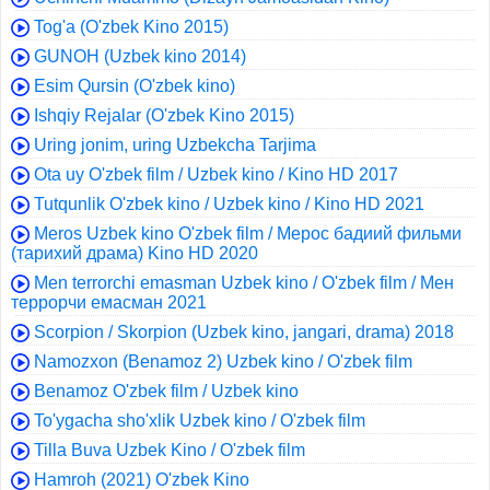
Tog'a (O'zbek Kino 2015)
GUNOH (Uzbek kino 2014)
Esim Qursin (O'zbek kino)
Ishqiy Rejalar (O'zbek Kino 2015)
Uring jonim, uring Uzbekcha Tarjima
Ota uy O'zbek film / Uzbek kino / Kino HD 2017
Tutqunlik O'zbek kino / Uzbek kino / Kino HD 2021
Meros Uzbek kino O'zbek film / Мерос бадиий фильми
(тарихий драма) Kino HD 2020
Men terrorchi emasman Uzbek kino / O'zbek film / Мен
террорчи емасман 2021
Scorpion / Skorpion (Uzbek kino, jangari, drama) 2018
Namozxon (Benamoz 2) Uzbek kino / O'zbek film
Benamoz O'zbek film / Uzbek kino
To'ygacha sho'xlik Uzbek kino / O'zbek film
Tilla Buva Uzbek Kino / O'zbek film
Hamroh (2021) O'zbek Kino