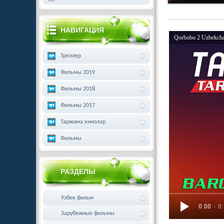
НАВИГАЦИЯ
Qorbobo 2 Uzbekcha
Треллер
Фильмы 2019
Фильмы 2018
Фильмы 2017
Таржима кинолар
Фильмы
РАЗДЕЛЫ
Узбек фильм
0:00
- 0
Зарубежные фильмы