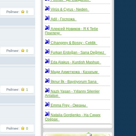
Virüs & Cyrus - Neden
Рейтинг:
0
Adil - Госпожа
Алексей Новиков - Я К Тебе
Прилечу
Cihangrey & Bossy - Çektik
Рейтинг:
0
Furkan Erdoğan - Sana Değmez
Eda Alakuş - Kurdish Mashup
Мади Ахметкожа - Казагым
İlknur İlk - Bayılıyorum Sana
Рейтинг:
1
Nazlı Yaşan - Yıllarını Silenler
Anlatsın
Emma Frey - Океаны
Natalia Gordienko - На Синих
Озёрах
Рейтинг:
0