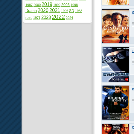
2019
2003
1987
2000
1992
1998
2021
2020
Drama
SD
1996
1983
G
2022
2023
retro
1971
2024
T
B
O