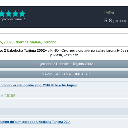
IMDb
5.8
 проголосовали: 1
(
70 000
)
5
,
2002
,
uzbekcha
,
tarjima
,
Qorbobo
o 2 Uzbekcha Tarjima 2002»
в KINO - Смотреть онлайн на сайте tarona.tv без
yuklash, ko'chirish
Qorbobo 2 Uzbekcha Tarjima 2002
MAVZUGA OID MA'LUMOTLAR
orbobo va afsungarlar jangi 2016 Uzbekcha Tarjima
1616
ening do'stim qorbobo Uzbekcha Tarjima 2014