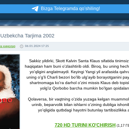
Bizga Telegramda qo'shiling!
 Uzbekcha Tarjima 2002
ма кинолар
06.01.2024 17:25
Sakkiz yildirki, Skott Kalvin Santa Klaus sifatida tinims
haqiqatan ham buni o'zlashtirib oldi. Biroq, bu uning hec
yo'qligini anglatmaydi. Keyingi Yangi yil arafasida qah
uning o'g'li Charli bezori bo'lib ulg'ayib borayotganini p
shartnomaga ko'ra darhol o'zini missis Klaus deb topish
yolg'iz Qorbobo barcha mumkin bo'lgan qoidalarn
Qolaversa, bir vaqtning o'zida yuzaga kelgan muammola
urinib, beparvolik bilan ishlarni o'zining dubliga ishoni
yo'qligida qutbdagi hayotni butunlay tartibsizlikka a
720 HD TURINI KO'CHIRISH
(1,17 Г