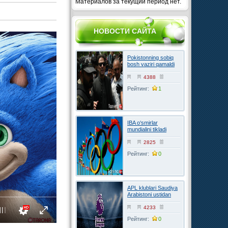
Материалов за текущий период нет.
НОВОСТИ САЙТА
Pokistonning sobiq
bosh vaziri qamaldi
4388
Рейтинг:
1
IBA o‘smirlar
mundialini tikladi
2825
Рейтинг:
0
APL klublari Saudiya
Arabistoni ustidan
FIFAga shikoyat
qilmoqchi
4233
Рейтинг:
0