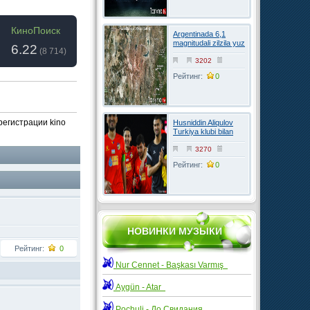
КиноПоиск
Argentinada 6,1
magnitudali zilzila yuz
6.22
(
8 714
)
berdi
3202
Рейтинг:
0
 регистрации kino
Husniddin Aliqulov
Turkiya klubi bilan
kelishuvga erishdi
3270
Рейтинг:
0
НОВИНКИ МУЗЫКИ
Рейтинг:
0
Nur Cennet - Başkası Varmış
Aygün - Atar
Pochuli - До Свидания