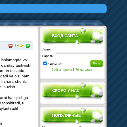
ВХОД САЙТА
5.0
Логин:
Пароль:
iz ishlamoqda va
запомнить
h qanday tashvishi
Забыл пароль
|
Регистрация
ramon to'satdan
ayqadi va o'zi ham
i shart, chunki
i buzish.
СКОРО У НАС
rni hal qilishga
b topshiradi, u
ylantiradi!
ПОПУЛЯРНЫЕ
Б)