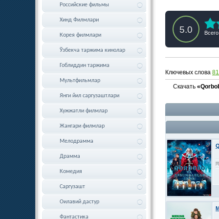
Российские фильмы
Хинд Филмлари
5.0
Всего
Корея филмлари
Ўзбекча таржима кинолар
Гоблиддин таржима
Ключевых слова
81
Мультфильмлар
Скачать
«Qorbob
Янги йил саргузаштлари
Хужжатли филмлар
Жангари филмлар
Мелодрамма
Q
Драмма
Комедия
Саргузашт
Оилавий дастур
M
Фантастика