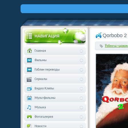
Qorbobo 2
НАВИГАЦИЯ
Ўзбекча таржи
Главная
Фильмы
Гоблин переводы
Сериалы
Видео Клипы
Мультфильмы
Музыка
Фотогалерея
Новости