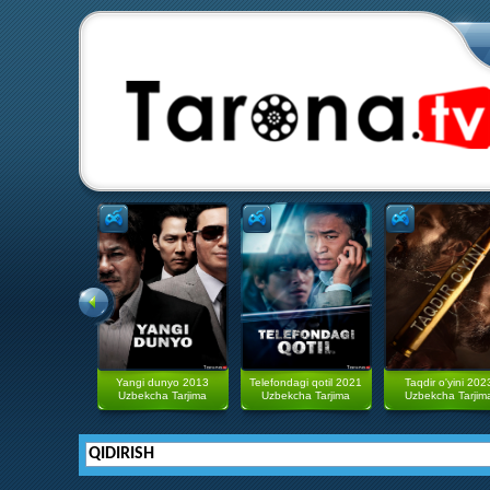
Yangi dunyo 2013
Telefondagi qotil 2021
Taqdir o'yini 202
Uzbekcha Tarjima
Uzbekcha Tarjima
Uzbekcha Tarjim