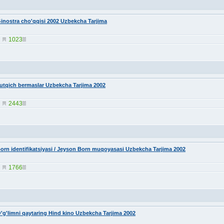
inostra cho'qqisi 2002 Uzbekcha Tarjima
1023
utqich bermaslar Uzbekcha Tarjima 2002
2443
orn identifikatsiyasi / Jeyson Born muqoyasasi Uzbekcha Tarjima 2002
1766
'g'limni qaytaring Hind kino Uzbekcha Tarjima 2002