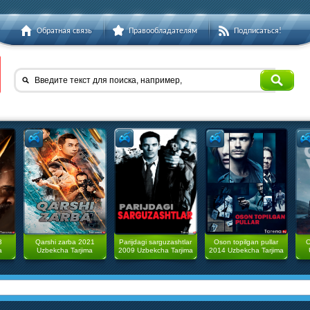
Обратная связь
Правообладателям
Подписаться!
Введите текст для поиска, например,
3
Qarshi zarba 2021
Parijdagi sarguzashtlar
Oson topilgan pullar
O
a
Uzbekcha Tarjima
2009 Uzbekcha Tarjima
2014 Uzbekcha Tarjima