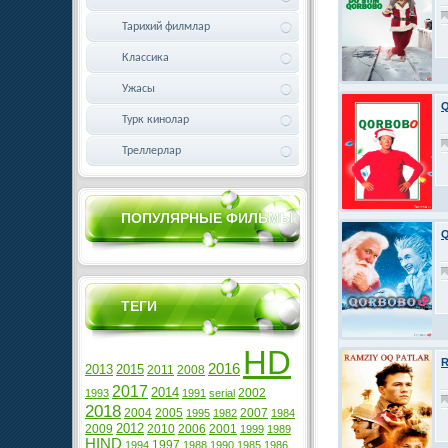
Тарихий филмлар
Классика
Ужасы
Q
Турк кинолар
Треллерлар
ПОПУЛЯРНЫЕ ФИЛЬМЫ
Q
ТЕГИ
HD
R
2016
2013
2015
2011
2008
2017
2014
2002
1993
1991
serial
2018
2004
2005
2007
1995
1982
1984
2012
2009
2010
2006
2001
1999
1989
HIND
1997
1994
1988
1990
1985
1986