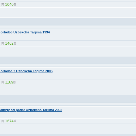
1040
orbobo Uzbekcha Tarjima 1994
1462
orbobo 3 Uzbekcha Tarjima 2006
1169
amziy oq patlar Uzbekcha Tarjima 2002
1674