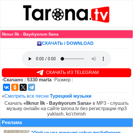
İlknur İlk - Bayılıyorum Sana
СКАЧАТЬ / DOWNLOAD
СКАЧАТЬ ИЗ TELEGRAM
·Скачано : 5330 marta
·Размер :
«
Смотреть все песни
Турецкий музыки
Скачать
«İlknur İlk - Bayılıyorum Sana»
в MP3 - слушать
музыку онлайн на сайте tarona.tv без регистрации mp3
yuklash, ko'chirish
Реклама
"Qish va yoz mavsumi uchun moʻljallangan