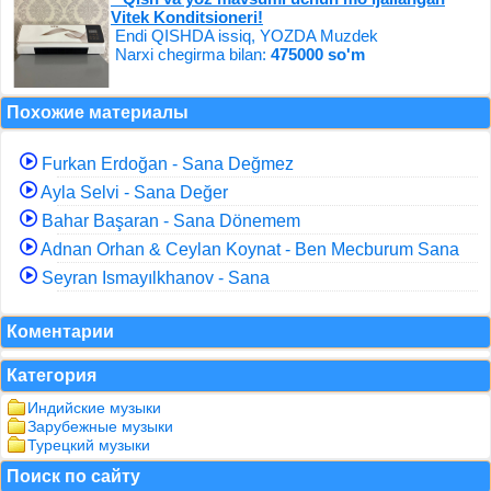
Vitek Konditsioneri!
Endi QISHDA issiq, YOZDA Muzdek
Narxi chegirma bilan:
475000 so'm
Похожие материалы
Furkan Erdoğan - Sana Değmez
Ayla Selvi - Sana Değer
Bahar Başaran - Sana Dönemem
Adnan Orhan & Ceylan Koynat - Ben Mecburum Sana
Seyran Ismayılkhanov - Sana
Коментарии
Категория
Индийские музыки
Зарубежные музыки
Турецкий музыки
Поиск по сайту