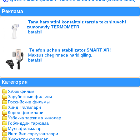
Реклама
Tana haroratini kontaktsiz tarzda tekshiruvchi
zamonaviy TERMOMETR
batafsil
Telefon uchun stabilizator SMART XR!
Maxsus chegirmada harid qiling.
batafsil
Категория
Узбек фильм
Зарубежные фильмы
Российские фильмы
Хинд Филмлари
Корея филмлари
Ўзбекча таржима кинолар
Гоблиддин таржима
Мультфильмлар
Янги йил саргузаштлари
Хужжатли филмлар