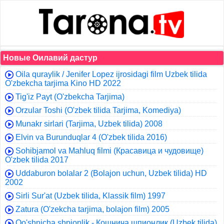
Новые Оилавий дастур
Oila quraylik / Jenifer Lopez ijrosidagi film Uzbek tilida
O'zbekcha tarjima Kino HD 2022
Tig'iz Payt (O'zbekcha Tarjima)
Orzular Toshi (O'zbek tilida Tarjima, Komediya)
Munakr sirlari (Tarjima, Uzbek tilida) 2008
Elvin va Burunduqlar 4 (O'zbek tilida 2016)
Sohibjamol va Mahluq filmi (Красавица и чудовище)
O'zbek tilida 2017
Uddaburon bolalar 2 (Bolajon uchun, Uzbek tilida) HD
2002
Sirli Sur'at (Uzbek tilida, Klassik film) 1997
Zatura (O'zekcha tarjima, bolajon film) 2005
Qo'shnicha shpionlik - Кошнича шпионлик (Uzbek tilida)