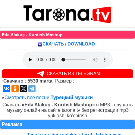
Eda Alakuş - Kurdish Mashup
СКАЧАТЬ / DOWNLOAD
СКАЧАТЬ ИЗ TELEGRAM
·Скачано : 5530 marta
·Размер :
«
Смотреть все песни
Турецкий музыки
Скачать
«Eda Alakuş - Kurdish Mashup»
в MP3 - слушать
музыку онлайн на сайте tarona.tv без регистрации mp3
yuklash, ko'chirish
Реклама
Tana haroratini kontaktsiz tarzda tekshiruvchi