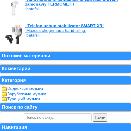
zamonaviy TERMOMETR
batafsil
Telefon uchun stabilizator SMART XR!
Maxsus chegirmada harid qiling.
batafsil
Похожие материалы
Коментарии
Категория
Индийские музыки
Зарубежные музыки
Турецкий музыки
Поиск по сайту
Навигация