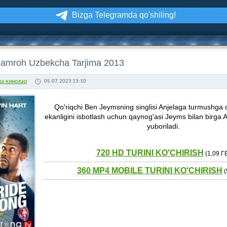
Bizga Telegramda qo'shiling!
Xamroh Uzbekcha Tarjima 2013
ма кинолар
05.07.2023 13:10
Qo'riqchi Ben Jeymsning singlisi Anjelaga turmushga c
ekanligini isbotlash uchun qaynog'asi Jeyms bilan birga 
yuboriladi.
720 HD TURINI KO'CHIRISH
(1,09 Г
360 MP4 MOBILE TURINI KO'CHIRISH
(