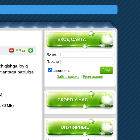
ВХОД САЙТА
0.0
Логин:
Пароль:
hiqishga loyiq
запомнить
Atlantaga patrulga
Забыл пароль
|
Регистрация
Б)
СКОРО У НАС
580 МБ)
ПОПУЛЯРНЫЕ