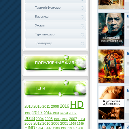
Тарихий филмлар
G
Классика
Ужасы
Турк кинолар
Треллерлар
R
ПОПУЛЯРНЫЕ ФИЛЬМЫ
ТЕГИ
Q
HD
2016
2013
2015
2011
2008
2017
2014
2002
1993
1991
serial
2018
2004
2005
2007
1995
1982
1984
2012
2009
2010
2006
2001
1999
1989
J
HIND
1997
1994
1988
1990
1985
1986