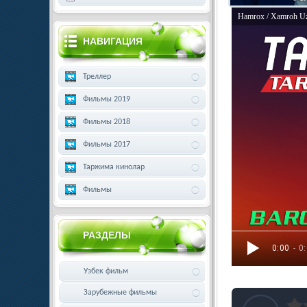
Hamrox / Xamroh Uz
НАВИГАЦИЯ
Треллер
Фильмы 2019
Фильмы 2018
Фильмы 2017
Таржима кинолар
Фильмы
РАЗДЕЛЫ
0:00
- 0
Узбек фильм
Зарубежные фильмы