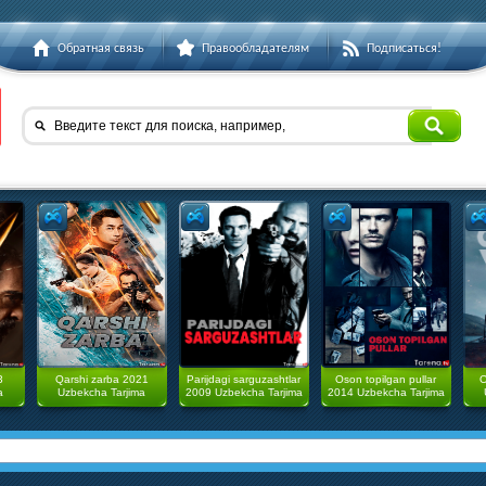
Обратная связь
Правообладателям
Подписаться!
Введите текст для поиска, например,
3
Qarshi zarba 2021
Parijdagi sarguzashtlar
Oson topilgan pullar
O
a
Uzbekcha Tarjima
2009 Uzbekcha Tarjima
2014 Uzbekcha Tarjima