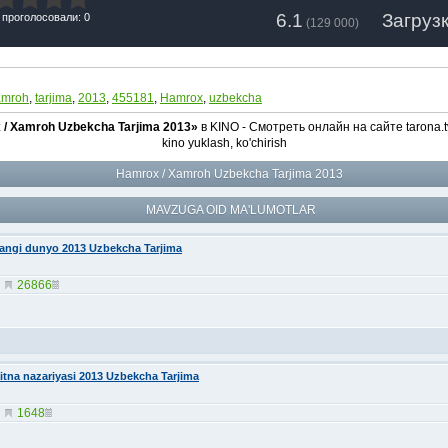
6.1
Загрузк
 проголосовали: 0
(
129 000
)
amroh
,
tarjima
,
2013
,
455181
,
Hamrox
,
uzbekcha
/ Xamroh Uzbekcha Tarjima 2013»
в KINO - Смотреть онлайн на сайте tarona.
kino yuklash, ko'chirish
Hamrox / Xamroh Uzbekcha Tarjima 2013
MAVZUGA OID MA'LUMOTLAR
angi dunyo 2013 Uzbekcha Tarjima
26866
itna nazariyasi 2013 Uzbekcha Tarjima
1648