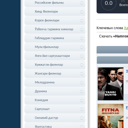
0.0
Российские фильмы
Всего
Хинд Филмлари
Корея филмлари
Ключевых слова
X
Ўзбекча таржима кинолар
Скачать
«Hamrox 
Гоблиддин таржима
Мультфильмлар
Янги йил саргузаштлари
Хужжатли филмлар
Y
Жангари филмлар
Мелодрамма
Драмма
Комедия
F
Саргузашт
Оилавий дастур
Фантастика