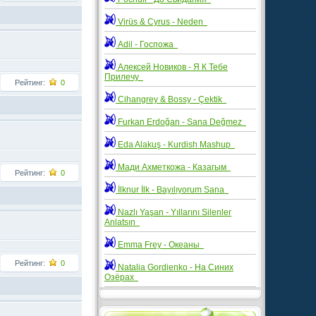
Virüs & Cyrus - Neden
Adil - Госпожа
Алексей Новиков - Я К Тебе
Прилечу
Рейтинг:
0
Cihangrey & Bossy - Çektik
Furkan Erdoğan - Sana Değmez
Eda Alakuş - Kurdish Mashup
Мади Ахметкожа - Казагым
Рейтинг:
0
İlknur İlk - Bayılıyorum Sana
Nazlı Yaşan - Yıllarını Silenler
Anlatsın
Emma Frey - Океаны
Рейтинг:
0
Natalia Gordienko - На Синих
Озёрах