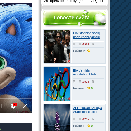
Материалов за текущий период нет.
НОВОСТИ САЙТА
Pokistonning sobiq
bosh vaziri qamaldi
4387
Рейтинг:
1
IBA o‘smirlar
mundialini tikladi
2825
Рейтинг:
0
APL klublari Saudiya
Arabistoni ustidan
FIFAga shikoyat
qilmoqchi
4232
Рейтинг:
0
к