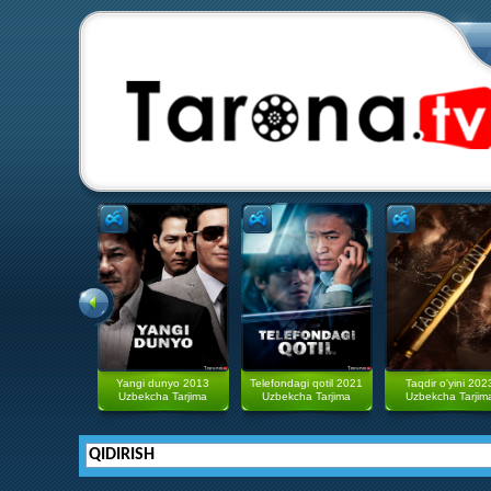
Yangi dunyo 2013
Telefondagi qotil 2021
Taqdir o'yini 202
Uzbekcha Tarjima
Uzbekcha Tarjima
Uzbekcha Tarjim