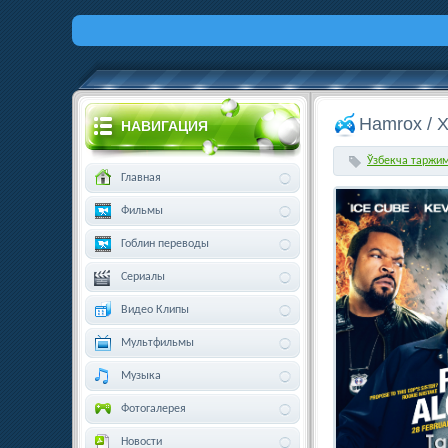
Hamrox / 
НАВИГАЦИЯ
Ўзбекча таржи
Главная
Фильмы
Гоблин переводы
Сериалы
Видео Клипы
Мультфильмы
Музыка
Фотогалерея
Новости