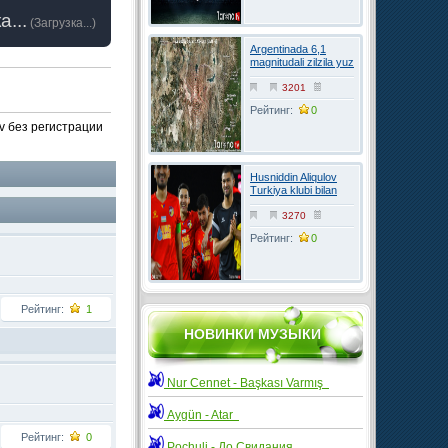
а...
(
Загрузка...
)
Argentinada 6,1
magnitudali zilzila yuz
berdi
3201
Рейтинг:
0
tv без регистрации
Husniddin Aliqulov
Turkiya klubi bilan
kelishuvga erishdi
3270
Рейтинг:
0
Рейтинг:
1
НОВИНКИ МУЗЫКИ
Nur Cennet - Başkası Varmış
Aygün - Atar
Рейтинг:
0
Pochuli - До Свидания