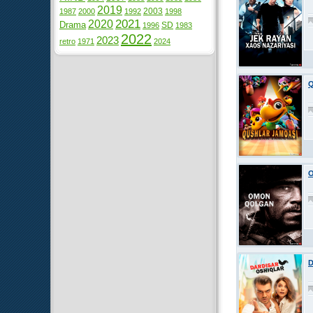
2019
2003
1987
2000
1992
1998
2021
2020
Drama
SD
1996
1983
2022
2023
retro
1971
2024
Q
O
D