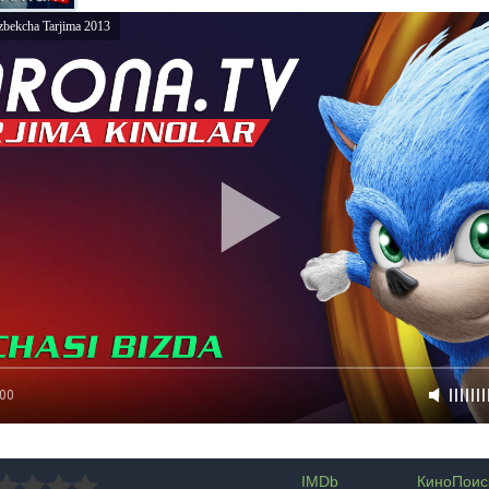
bekcha Tarjima 2013
:00
IMDb
КиноПоис