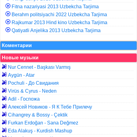
Fitna nazariyasi 2013 Uzbekcha Tarjima
Berahm politsiyachi 2022 Uzbekcha Tarjima
Rajkumar 2013 Hind kino Uzbekcha Tarjima
Qatiyatli Anjelika 2013 Uzbekcha Tarjima
Коментарии
Новые музыки
Nur Cennet - Başkası Varmış
Aygün - Atar
Pochuli - До Свидания
Virüs & Cyrus - Neden
Adil - Госпожа
Алексей Новиков - Я К Тебе Прилечу
Cihangrey & Bossy - Çektik
Furkan Erdoğan - Sana Değmez
Eda Alakuş - Kurdish Mashup