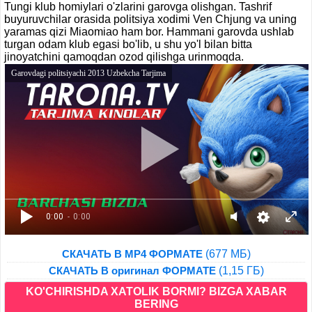
Tungi klub homiylari o'zlarini garovga olishgan. Tashrif
buyuruvchilar orasida politsiya xodimi Ven Chjung va uning
yaramas qizi Miaomiao ham bor. Hammani garovda ushlab
turgan odam klub egasi bo'lib, u shu yo'l bilan bitta
jinoyatchini qamoqdan ozod qilishga urinmoqda.
Garovdagi politsiyachi 2013 Uzbekcha Tarjima
0:00
- 0:00
(677 МБ)
СКАЧАТЬ В MP4 ФОРМАТЕ
(1,15 ГБ)
СКАЧАТЬ В оригинал ФОРМАТЕ
KO'CHIRISHDA XATOLIK BORMI? BIZGA XABAR
BERING