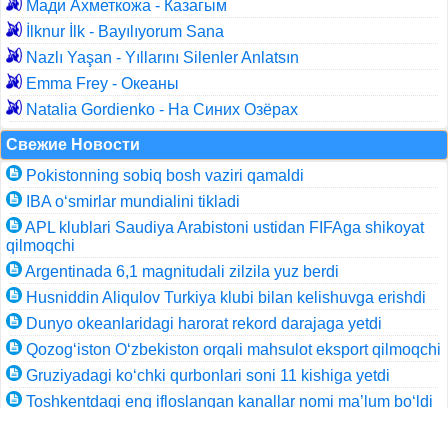
Мади Ахметкожа - Казагым
İlknur İlk - Bayılıyorum Sana
Nazlı Yaşan - Yıllarını Silenler Anlatsın
Emma Frey - Океаны
Natalia Gordienko - На Синих Озёрах
Свежие Новости
Pokistonning sobiq bosh vaziri qamaldi
IBA o‘smirlar mundialini tikladi
APL klublari Saudiya Arabistoni ustidan FIFAga shikoyat
qilmoqchi
Argentinada 6,1 magnitudali zilzila yuz berdi
Husniddin Aliqulov Turkiya klubi bilan kelishuvga erishdi
Dunyo okeanlaridagi harorat rekord darajaga yetdi
Qozog‘iston O‘zbekiston orqali mahsulot eksport qilmoqchi
Gruziyadagi ko‘chki qurbonlari soni 11 kishiga yetdi
Toshkentdagi eng ifloslangan kanallar nomi ma’lum bo‘ldi
Аgrosubsidiya olish tartibi belgilandi