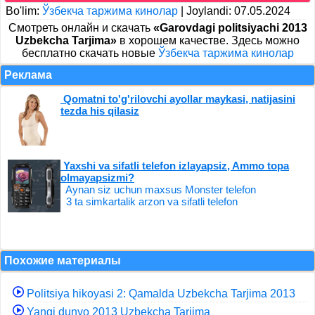
Bo'lim:
Ўзбекча таржима кинолар
|
Joylandi: 07.05.2024
Cмотреть онлайн и скачать
«Garovdagi politsiyachi 2013
Uzbekcha Tarjima»
в хорошем качестве. Здесь можно
бесплатно скачать новые
Ўзбекча таржима кинолар
Реклама
Qomatni to'g'rilovchi ayollar maykasi, natijasini
tezda his qilasiz
Yaxshi va sifatli telefon izlayapsiz, Ammo topa
olmayapsizmi?
Aynan siz uchun maxsus Monster telefon
3 ta simkartalik arzon va sifatli telefon
Похожие материалы
Politsiya hikoyasi 2: Qamalda Uzbekcha Tarjima 2013
Yangi dunyo 2013 Uzbekcha Tarjima