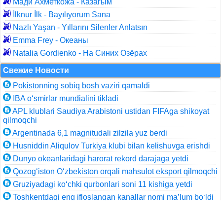
Мади Ахметкожа - Казагым
İlknur İlk - Bayılıyorum Sana
Nazlı Yaşan - Yıllarını Silenler Anlatsın
Emma Frey - Океаны
Natalia Gordienko - На Синих Озёрах
Свежие Новости
Pokistonning sobiq bosh vaziri qamaldi
IBA o‘smirlar mundialini tikladi
APL klublari Saudiya Arabistoni ustidan FIFAga shikoyat
qilmoqchi
Argentinada 6,1 magnitudali zilzila yuz berdi
Husniddin Aliqulov Turkiya klubi bilan kelishuvga erishdi
Dunyo okeanlaridagi harorat rekord darajaga yetdi
Qozog‘iston O‘zbekiston orqali mahsulot eksport qilmoqchi
Gruziyadagi ko‘chki qurbonlari soni 11 kishiga yetdi
Toshkentdagi eng ifloslangan kanallar nomi ma’lum bo‘ldi
Аgrosubsidiya olish tartibi belgilandi