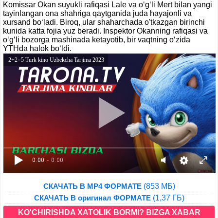
Komissar Okan suyukli rafiqasi Lale va o‘g‘li Mert bilan yangi
tayinlangan ona shahriga qaytganida juda hayajonli va
xursand bo‘ladi. Biroq, ular shaharchada o'tkazgan birinchi
kunida katta fojia yuz beradi. Inspektor Okanning rafiqasi va
o‘g‘li bozorga mashinada ketayotib, bir vaqtning o‘zida
YTHda halok bo‘ldi.
2+2=5 Turk kino Uzbekcha Tarjima 2023
0:00
- 0:00
(853 МБ)
СКАЧАТЬ В MP4 ФОРМАТЕ
(1,37 ГБ)
СКАЧАТЬ В оригинал ФОРМАТЕ
KO'CHIRISHDA XATOLIK BORMI? BIZGA XABAR