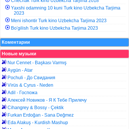
Chechak Turk kino Uzbekcha Tarjima 2018
Yaxshi odamning 10 kuni Turk kino Uzbekcha Tarjima
2023
Meni ishontir Turk kino Uzbekcha Tarjima 2023
Bo'gilish Turk kino Uzbekcha Tarjima 2023
Коментарии
Новые музыки
Nur Cennet - Başkası Varmış
Aygün - Atar
Pochuli - До Свидания
Virüs & Cyrus - Neden
Adil - Госпожа
Алексей Новиков - Я К Тебе Прилечу
Cihangrey & Bossy - Çektik
Furkan Erdoğan - Sana Değmez
Eda Alakuş - Kurdish Mashup