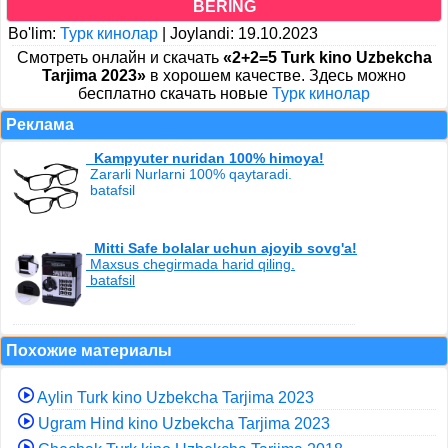
BERING
Bo'lim:
Турк кинолар
|
Joylandi: 19.10.2023
Cмотреть онлайн и скачать
«2+2=5 Turk kino Uzbekcha
Tarjima 2023»
в хорошем качестве. Здесь можно
бесплатно скачать новые
Турк кинолар
Реклама
Kampyuter nuridan 100% himoya!
Zararli Nurlarni 100% qaytaradi.
batafsil
Mitti Safe bolalar uchun ajoyib sovg'a!
Maxsus chegirmada harid qiling.
batafsil
Похожие материалы
Aylin Turk kino Uzbekcha Tarjima 2023
Ugram Hind kino Uzbekcha Tarjima 2023