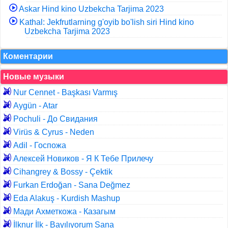
Askar Hind kino Uzbekcha Tarjima 2023
Kathal: Jekfrutlarning g'oyib bo'lish siri Hind kino
Uzbekcha Tarjima 2023
Коментарии
Новые музыки
Nur Cennet - Başkası Varmış
Aygün - Atar
Pochuli - До Свидания
Virüs & Cyrus - Neden
Adil - Госпожа
Алексей Новиков - Я К Тебе Прилечу
Cihangrey & Bossy - Çektik
Furkan Erdoğan - Sana Değmez
Eda Alakuş - Kurdish Mashup
Мади Ахметкожа - Казагым
İlknur İlk - Bayılıyorum Sana