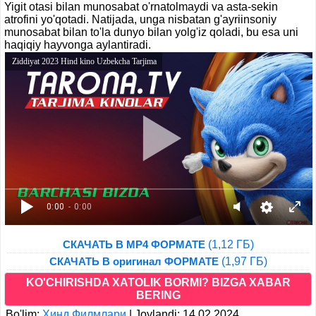
Yigit otasi bilan munosabat o'rnatolmaydi va asta-sekin
atrofini yo'qotadi. Natijada, unga nisbatan g'ayriinsoniy
munosabat bilan to'la dunyo bilan yolg'iz qoladi, bu esa uni
haqiqiy hayvonga aylantiradi.
Ziddiyat 2023 Hind kino Uzbekcha Tarjima
0:00
- 0:00
(1,12 ГБ)
СКАЧАТЬ В MP4 ФОРМАТЕ
(1,97 ГБ)
СКАЧАТЬ В оригинал ФОРМАТЕ
KO'CHIRISHDA XATOLIK BORMI? BIZGA XABAR
BERING
Bo'lim:
Хинд Филмлари
|
Joylandi: 14.02.2024