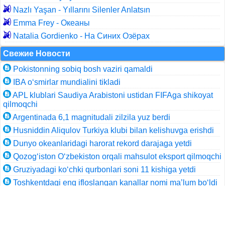
Nazlı Yaşan - Yıllarını Silenler Anlatsın
Emma Frey - Океаны
Natalia Gordienko - На Синих Озёрах
Свежие Новости
Pokistonning sobiq bosh vaziri qamaldi
IBA o‘smirlar mundialini tikladi
APL klublari Saudiya Arabistoni ustidan FIFAga shikoyat
qilmoqchi
Argentinada 6,1 magnitudali zilzila yuz berdi
Husniddin Aliqulov Turkiya klubi bilan kelishuvga erishdi
Dunyo okeanlaridagi harorat rekord darajaga yetdi
Qozog‘iston O‘zbekiston orqali mahsulot eksport qilmoqchi
Gruziyadagi ko‘chki qurbonlari soni 11 kishiga yetdi
Toshkentdagi eng ifloslangan kanallar nomi ma’lum bo‘ldi
Аgrosubsidiya olish tartibi belgilandi
Смотреть Все
Навигация