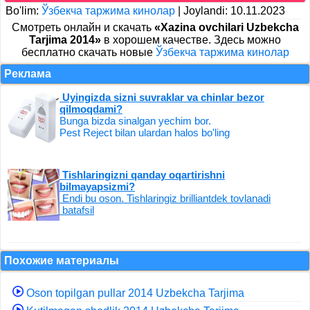
Bo'lim:
Ўзбекча таржима кинолар
|
Joylandi: 10.11.2023
Cмотреть онлайн и скачать
«Xazina ovchilari Uzbekcha
Tarjima 2014»
в хорошем качестве. Здесь можно
бесплатно скачать новые
Ўзбекча таржима кинолар
Реклама
Uyingizda sizni suvraklar va chinlar bezor
qilmoqdami?
Bunga bizda sinalgan yechim bor.
Pest Reject bilan ulardan halos bo'ling
Tishlaringizni qanday oqartirishni
bilmayapsizmi?
Endi bu oson. Tishlaringiz brilliantdek tovlanadi
batafsil
Похожие материалы
Oson topilgan pullar 2014 Uzbekcha Tarjima