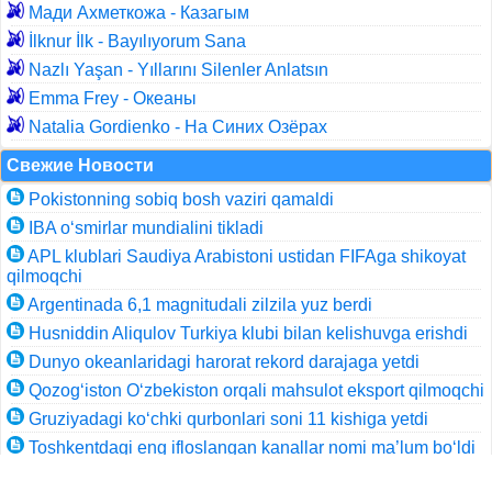
Мади Ахметкожа - Казагым
İlknur İlk - Bayılıyorum Sana
Nazlı Yaşan - Yıllarını Silenler Anlatsın
Emma Frey - Океаны
Natalia Gordienko - На Синих Озёрах
Свежие Новости
Pokistonning sobiq bosh vaziri qamaldi
IBA o‘smirlar mundialini tikladi
APL klublari Saudiya Arabistoni ustidan FIFAga shikoyat
qilmoqchi
Argentinada 6,1 magnitudali zilzila yuz berdi
Husniddin Aliqulov Turkiya klubi bilan kelishuvga erishdi
Dunyo okeanlaridagi harorat rekord darajaga yetdi
Qozog‘iston O‘zbekiston orqali mahsulot eksport qilmoqchi
Gruziyadagi ko‘chki qurbonlari soni 11 kishiga yetdi
Toshkentdagi eng ifloslangan kanallar nomi ma’lum bo‘ldi
Аgrosubsidiya olish tartibi belgilandi