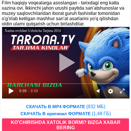
Film haqiqiy voqealarga asoslangan - tarixdagi eng katta
xazina ovi. Ikkinchi jahon urushi paytida san'atshunoslar va
muzey saqlovchilaridan iborat guruh fashistlar tomonidan
o'g'irlab ketilgan mashhur san'at asarlarini yo'q qilishdan
oldin ularni qutqarish uchun birlashdilar.
Xazina ovchilari Uzbekcha Tarjima 2014
0:00
- 0:00
(932 МБ)
СКАЧАТЬ В MP4 ФОРМАТЕ
(1,48 ГБ)
СКАЧАТЬ В оригинал ФОРМАТЕ
KO'CHIRISHDA XATOLIK BORMI? BIZGA XABAR
BERING