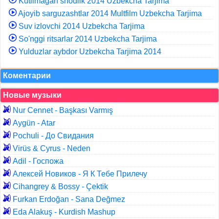
Kutilmagan shodlik 2014 Uzbekcha Tarjima
Ajoyib sarguzashtlar 2014 Multfilm Uzbekcha Tarjima
Suv izlovchi 2014 Uzbekcha Tarjima
So'nggi ritsarlar 2014 Uzbekcha Tarjima
Yulduzlar aybdor Uzbekcha Tarjima 2014
Коментарии
Новые музыки
Nur Cennet - Başkası Varmış
Aygün - Atar
Pochuli - До Свидания
Virüs & Cyrus - Neden
Adil - Госпожа
Алексей Новиков - Я К Тебе Прилечу
Cihangrey & Bossy - Çektik
Furkan Erdoğan - Sana Değmez
Eda Alakuş - Kurdish Mashup