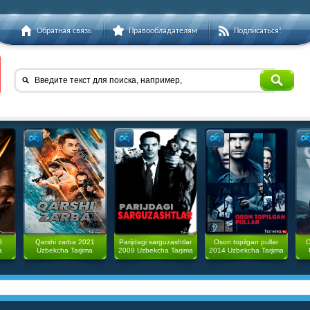
Обратная связь
Правообладателям
Подписаться!
Введите текст для поиска, например,
3
Qarshi zarba 2021
Parijdagi sarguzashtlar
Oson topilgan pullar
O
a
Uzbekcha Tarjima
2009 Uzbekcha Tarjima
2014 Uzbekcha Tarjima