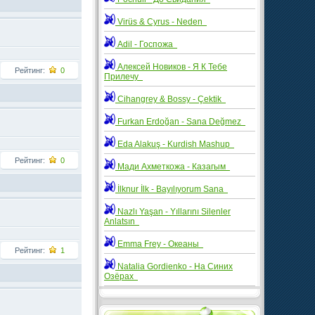
Virüs & Cyrus - Neden
Adil - Госпожа
Алексей Новиков - Я К Тебе
Рейтинг:
0
Прилечу
Cihangrey & Bossy - Çektik
Furkan Erdoğan - Sana Değmez
Eda Alakuş - Kurdish Mashup
Рейтинг:
0
Мади Ахметкожа - Казагым
İlknur İlk - Bayılıyorum Sana
Nazlı Yaşan - Yıllarını Silenler
Anlatsın
Emma Frey - Океаны
Рейтинг:
1
Natalia Gordienko - На Синих
Озёрах