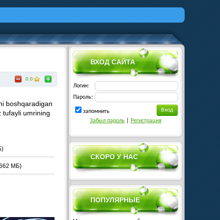
ВХОД САЙТА
0.0
Логин:
Пароль:
tni boshqaradigan
запомнить
 tufayli umrining
Забыл пароль
|
Регистрация
Б)
СКОРО У НАС
662 МБ)
ПОПУЛЯРНЫЕ