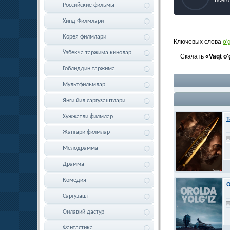
Российские фильмы
Хинд Филмлари
Корея филмлари
Ключевых слова
o'g
Ўзбекча таржима кинолар
Скачать
«Vaqt o'
Гоблиддин таржима
Мультфильмлар
Янги йил саргузаштлари
Хужжатли филмлар
T
Жангари филмлар
Мелодрамма
Драмма
Комедия
O
Саргузашт
Оилавий дастур
Фантастика