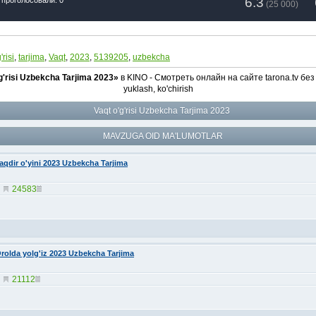
6.3
(
25 000
)
'risi
,
tarjima
,
Vaqt
,
2023
,
5139205
,
uzbekcha
g'risi Uzbekcha Tarjima 2023»
в KINO - Смотреть онлайн на сайте tarona.tv без
yuklash, ko'chirish
Vaqt o'g'risi Uzbekcha Tarjima 2023
MAVZUGA OID MA'LUMOTLAR
aqdir o'yini 2023 Uzbekcha Tarjima
24583
rolda yolg'iz 2023 Uzbekcha Tarjima
21112