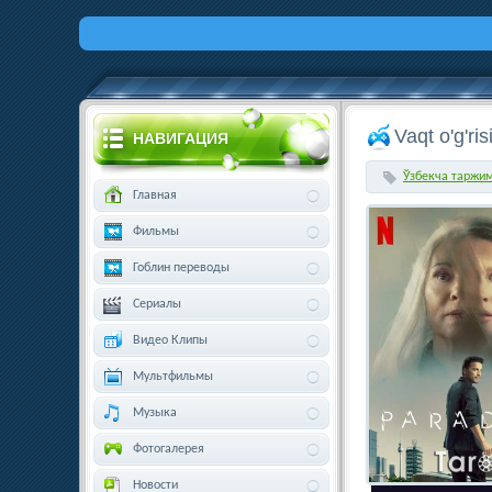
Vaqt o'g'ri
НАВИГАЦИЯ
Ўзбекча таржи
Главная
Фильмы
Гоблин переводы
Сериалы
Видео Клипы
Мультфильмы
Музыка
Фотогалерея
Новости