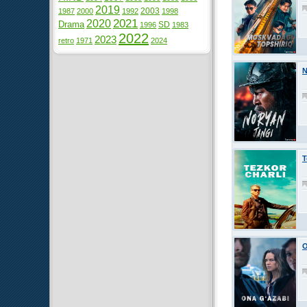
2019
2003
1987
2000
1992
1998
2021
2020
Drama
SD
1996
1983
2022
2023
retro
1971
2024
N
T
O