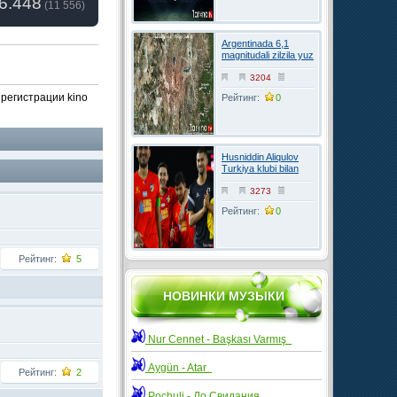
6.448
(
11 556
)
Argentinada 6,1
magnitudali zilzila yuz
berdi
3204
 регистрации kino
Рейтинг:
0
Husniddin Aliqulov
Turkiya klubi bilan
kelishuvga erishdi
3273
Рейтинг:
0
Рейтинг:
5
НОВИНКИ МУЗЫКИ
Nur Cennet - Başkası Varmış
Aygün - Atar
Рейтинг:
2
Pochuli - До Свидания