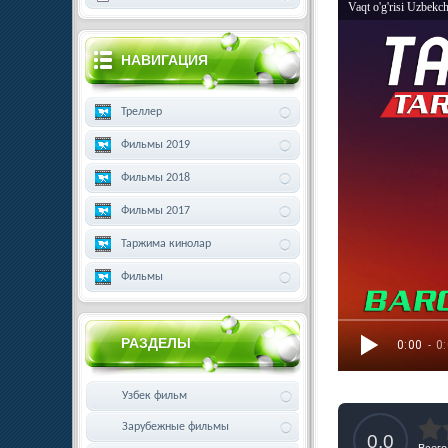
Vaqt o'g'risi Uzbekc
НАВИГАЦИЯ
Треллер
Фильмы 2019
Фильмы 2018
Фильмы 2017
Таржима кинолар
Фильмы
РАЗДЕЛЫ
0:00
- 0
Узбек фильм
Зарубежные фильмы
0.0
Всего