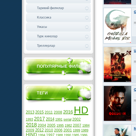
Тарихий филмлар
G
Классика
Ужасы
Турк кинолар
Треллерлар
U
ПОПУЛЯРНЫЕ ФИЛЬМЫ
Q
ТЕГИ
HD
2016
2013
2015
2011
2008
2017
2014
2002
1993
1991
serial
2018
2004
2005
2007
1995
1982
1984
M
2012
2009
2010
2006
2001
1999
1989
HIND
1997
1994
1988
1990
1985
1986