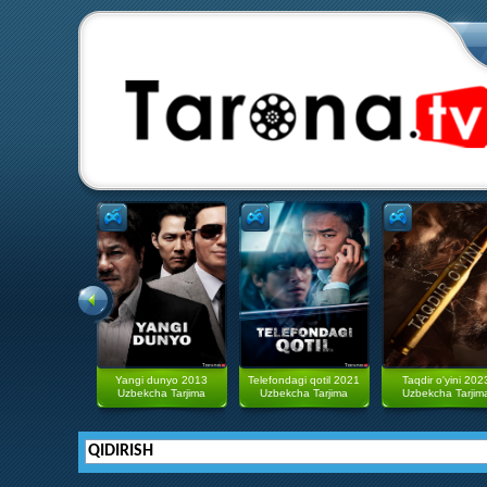
Yangi dunyo 2013
Telefondagi qotil 2021
Taqdir o'yini 202
Uzbekcha Tarjima
Uzbekcha Tarjima
Uzbekcha Tarjim