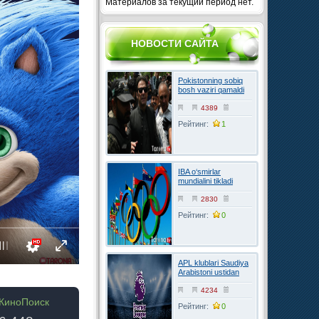
Материалов за текущий период нет.
НОВОСТИ САЙТА
Pokistonning sobiq
bosh vaziri qamaldi
4389
Рейтинг:
1
IBA o‘smirlar
mundialini tikladi
2830
Рейтинг:
0
APL klublari Saudiya
Arabistoni ustidan
FIFAga shikoyat
qilmoqchi
4234
КиноПоиск
Рейтинг:
0