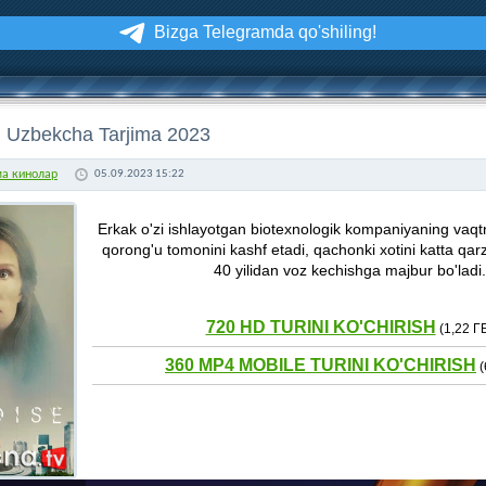
Bizga Telegramda qo'shiling!
si Uzbekcha Tarjima 2023
ма кинолар
05.09.2023 15:22
Erkak o'zi ishlayotgan biotexnologik kompaniyaning vaq
qorong'u tomonini kashf etadi, qachonki xotini katta qarz
40 yilidan voz kechishga majbur bo'ladi.
720 HD TURINI KO'CHIRISH
(1,22 Г
360 MP4 MOBILE TURINI KO'CHIRISH
(