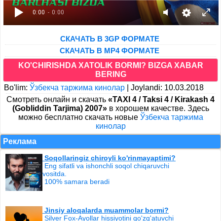
0:00
- 0:00
CКАЧАТЬ В 3GP ФОРМАТЕ
СКАЧАТЬ В MP4 ФОРМАТЕ
KO'CHIRISHDA XATOLIK BORMI? BIZGA XABAR
BERING
Bo'lim:
Ўзбекча таржима кинолар
|
Joylandi: 10.03.2018
Cмотреть онлайн и скачать
«TAXI 4 / Taksi 4 / Kirakash 4
(Gobliddin Tarjima) 2007»
в хорошем качестве. Здесь
можно бесплатно скачать новые
Ўзбекча таржима
кинолар
Реклама
Soqollaringiz chiroyli ko'rinmayaptimi?
Eng sifatli va ishonchli soqol chiqaruvchi
vositda.
100% samara beradi
Jinsiy aloqalarda muammolar bormi?
Silver Fox-Ayollar hissiyotini qo'zg'atuvchi