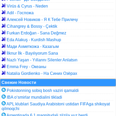
Virüs & Cyrus - Neden
Adil - Госпожа
Алексей Новиков - Я К Тебе Прилечу
Cihangrey & Bossy - Çektik
Furkan Erdoğan - Sana Değmez
Eda Alakuş - Kurdish Mashup
Мади Ахметкожа - Казагым
İlknur İlk - Bayılıyorum Sana
Nazlı Yaşan - Yıllarını Silenler Anlatsın
Emma Frey - Океаны
Natalia Gordienko - На Синих Озёрах
Свежие Новости
Pokistonning sobiq bosh vaziri qamaldi
IBA o‘smirlar mundialini tikladi
APL klublari Saudiya Arabistoni ustidan FIFAga shikoyat
qilmoqchi
Argentinada 6,1 magnitudali zilzila yuz berdi