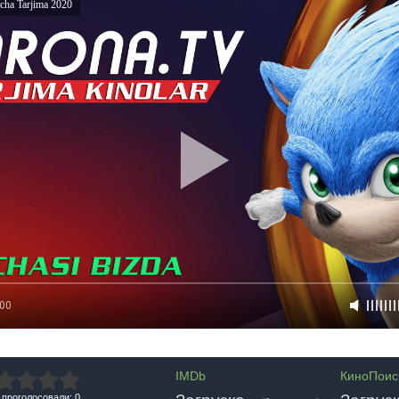
cha Tarjima 2020
:00
IMDb
КиноПоис
 проголосовали: 0