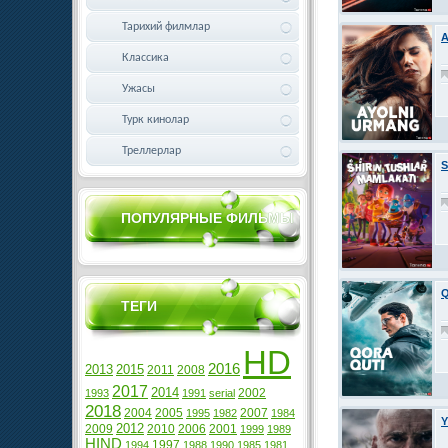
Тарихий филмлар
A
Классика
Ужасы
Турк кинолар
Треллерлар
S
ПОПУЛЯРНЫЕ ФИЛЬМЫ
Q
ТЕГИ
HD
2016
2013
2015
2011
2008
2017
2014
2002
1993
1991
serial
2018
2004
2005
2007
1995
1982
1984
Y
2012
2009
2010
2006
2001
1999
1989
HIND
1997
1994
1988
1990
1985
1981