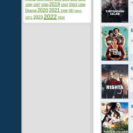
2019
2003
1986
1987
2000
1992
1998
2021
2020
Drama
SD
1996
retro
2022
2023
1971
2024
E
Q
V