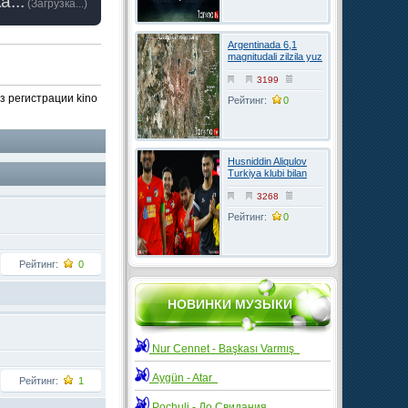
а...
(
Загрузка...
)
Argentinada 6,1
magnitudali zilzila yuz
berdi
3199
ез регистрации kino
Рейтинг:
0
Husniddin Aliqulov
Turkiya klubi bilan
kelishuvga erishdi
3268
Рейтинг:
0
Рейтинг:
0
НОВИНКИ МУЗЫКИ
Nur Cennet - Başkası Varmış
Aygün - Atar
Рейтинг:
1
Pochuli - До Свидания