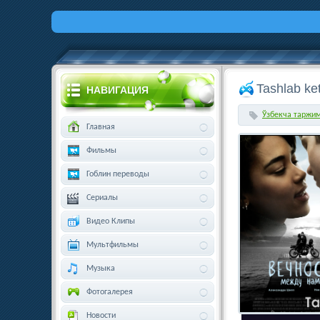
Tashlab ke
НАВИГАЦИЯ
Ўзбекча таржи
Главная
Фильмы
Гоблин переводы
Сериалы
Видео Клипы
Мультфильмы
Музыка
Фотогалерея
Новости