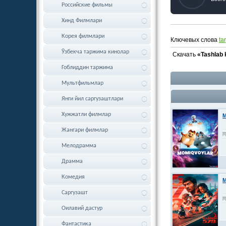
Российские фильмы
Хинд Филмлари
Корея филмлари
Ключевых слова
ta
Ўзбекча таржима кинолар
Скачать
«Tashlab 
Гоблиддин таржима
Мультфильмлар
Янги йил саргузаштлари
Хужжатли филмлар
M
Жангари филмлар
Мелодрамма
Драмма
Комедия
M
Саргузашт
Оилавий дастур
Фантастика