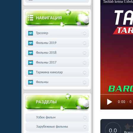
Tashlab ketma Uzbek
НАВИГАЦИЯ
Треллер
Фильмы 2019
Фильмы 2018
Фильмы 2017
Таржима кинолар
Фильмы
РАЗДЕЛЫ
0:00
- 0
Узбек фильм
Зарубежные фильмы
0.0
Всего