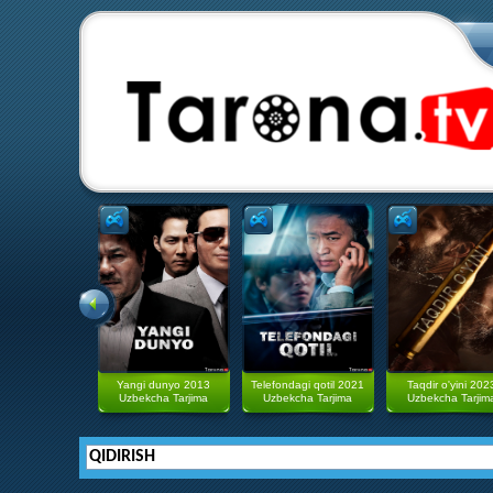
Yangi dunyo 2013
Telefondagi qotil 2021
Taqdir o'yini 202
Uzbekcha Tarjima
Uzbekcha Tarjima
Uzbekcha Tarjim