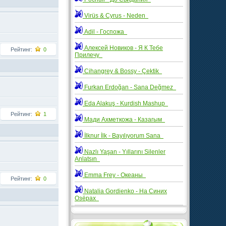
Virüs & Cyrus - Neden
Adil - Госпожа
Алексей Новиков - Я К Тебе
Рейтинг:
0
Прилечу
Cihangrey & Bossy - Çektik
Furkan Erdoğan - Sana Değmez
Eda Alakuş - Kurdish Mashup
Рейтинг:
1
Мади Ахметкожа - Казагым
İlknur İlk - Bayılıyorum Sana
Nazlı Yaşan - Yıllarını Silenler
Anlatsın
Emma Frey - Океаны
Рейтинг:
0
Natalia Gordienko - На Синих
Озёрах