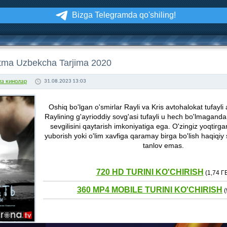
Bizga Telegramda qo'shiling!
tma Uzbekcha Tarjima 2020
ма кинолар
31.08.2023 13:03
Oshiq bo'lgan o'smirlar Rayli va Kris avtohalokat tufayli
Raylining g'ayrioddiy sovg'asi tufayli u hech bo'lmaganda
sevgilisini qaytarish imkoniyatiga ega. O'zingiz yoqtirg
yuborish yoki o'lim xavfiga qaramay birga bo'lish haqiqi
tanlov emas.
720 HD TURINI KO'CHIRISH
(1,74 Г
360 MP4 MOBILE TURINI KO'CHIRISH
(