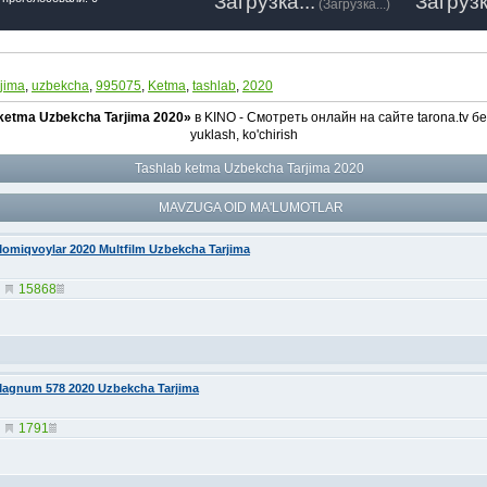
Загрузка...
Загрузк
(
Загрузка...
)
rjima
,
uzbekcha
,
995075
,
Ketma
,
tashlab
,
2020
ketma Uzbekcha Tarjima 2020»
в KINO - Смотреть онлайн на сайте tarona.tv б
yuklash, ko'chirish
Tashlab ketma Uzbekcha Tarjima 2020
MAVZUGA OID MA'LUMOTLAR
omiqvoylar 2020 Multfilm Uzbekcha Tarjima
15868
agnum 578 2020 Uzbekcha Tarjima
1791