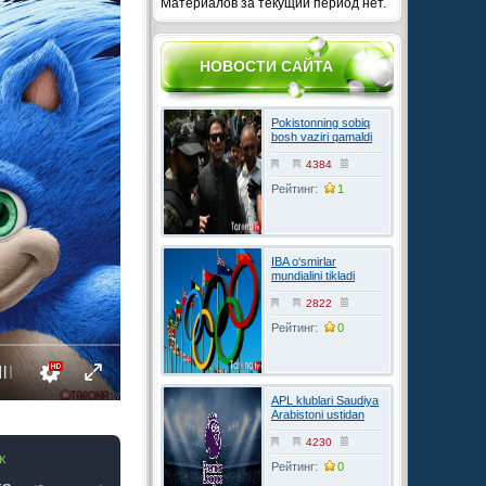
Материалов за текущий период нет.
НОВОСТИ САЙТА
Pokistonning sobiq
bosh vaziri qamaldi
4384
Рейтинг:
1
IBA o‘smirlar
mundialini tikladi
2822
Рейтинг:
0
APL klublari Saudiya
Arabistoni ustidan
FIFAga shikoyat
qilmoqchi
4230
к
Рейтинг:
0