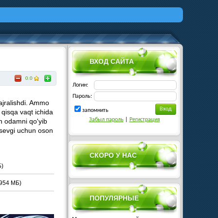
ВХОД САЙТА
0.0
Логин:
Пароль:
 ajralishdi. Ammo
запомнить
 qisqa vaqt ichida
Забыл пароль
|
Регистрация
an odamni qo'yib
y sevgi uchun oson
СКОРО У НАС
Б)
954 МБ)
ПОПУЛЯРНЫЕ