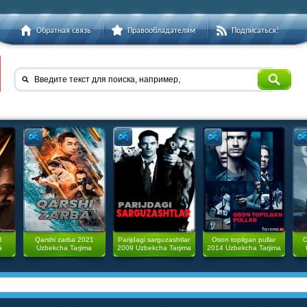
Обратная связь
Правообладателям
Подписаться!
Введите текст для поиска, например,
3
Qarshi zarba 2021
Parijdagi sarguzashtlar
Oson topilgan pullar
O
a
Uzbekcha Tarjima
2009 Uzbekcha Tarjima
2014 Uzbekcha Tarjima