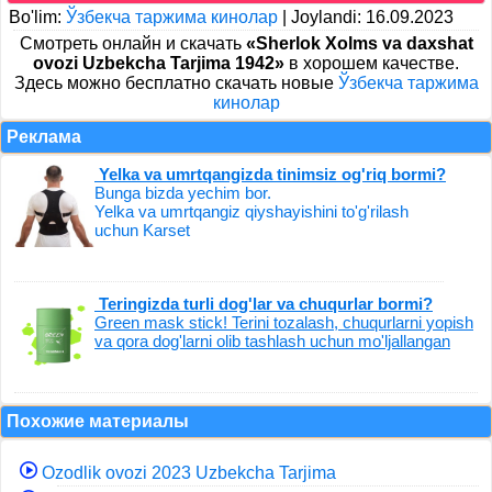
Bo'lim:
Ўзбекча таржима кинолар
|
Joylandi: 16.09.2023
Cмотреть онлайн и скачать
«Sherlok Xolms va daxshat
ovozi Uzbekcha Tarjima 1942»
в хорошем качестве.
Здесь можно бесплатно скачать новые
Ўзбекча таржима
кинолар
Реклама
Yelka va umrtqangizda tinimsiz og'riq bormi?
Bunga bizda yechim bor.
Yelka va umrtqangiz qiyshayishini to'g'rilash
uchun Karset
Teringizda turli dog'lar va chuqurlar bormi?
Green mask stick! Terini tozalash, chuqurlarni yopish
va qora dog'larni olib tashlash uchun mo'ljallangan
Похожие материалы
Ozodlik ovozi 2023 Uzbekcha Tarjima