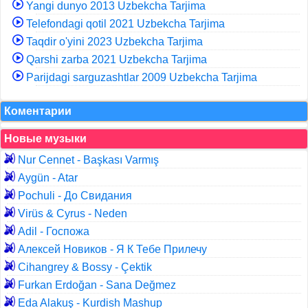
Yangi dunyo 2013 Uzbekcha Tarjima
Telefondagi qotil 2021 Uzbekcha Tarjima
Taqdir o'yini 2023 Uzbekcha Tarjima
Qarshi zarba 2021 Uzbekcha Tarjima
Parijdagi sarguzashtlar 2009 Uzbekcha Tarjima
Коментарии
Новые музыки
Nur Cennet - Başkası Varmış
Aygün - Atar
Pochuli - До Свидания
Virüs & Cyrus - Neden
Adil - Госпожа
Алексей Новиков - Я К Тебе Прилечу
Cihangrey & Bossy - Çektik
Furkan Erdoğan - Sana Değmez
Eda Alakuş - Kurdish Mashup