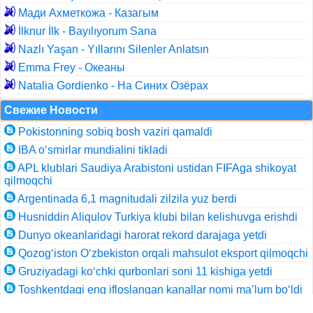
Мади Ахметкожа - Казагым
İlknur İlk - Bayılıyorum Sana
Nazlı Yaşan - Yıllarını Silenler Anlatsın
Emma Frey - Океаны
Natalia Gordienko - На Синих Озёрах
Свежие Новости
Pokistonning sobiq bosh vaziri qamaldi
IBA o‘smirlar mundialini tikladi
APL klublari Saudiya Arabistoni ustidan FIFAga shikoyat
qilmoqchi
Argentinada 6,1 magnitudali zilzila yuz berdi
Husniddin Aliqulov Turkiya klubi bilan kelishuvga erishdi
Dunyo okeanlaridagi harorat rekord darajaga yetdi
Qozog‘iston O‘zbekiston orqali mahsulot eksport qilmoqchi
Gruziyadagi ko‘chki qurbonlari soni 11 kishiga yetdi
Toshkentdagi eng ifloslangan kanallar nomi ma’lum bo‘ldi
Аgrosubsidiya olish tartibi belgilandi