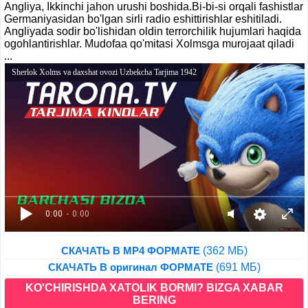
Angliya, Ikkinchi jahon urushi boshida.Bi-bi-si orqali fashistlar
Germaniyasidan bo'lgan sirli radio eshittirishlar eshitiladi.
Angliyada sodir bo'lishidan oldin terrorchilik hujumlari haqida
ogohlantirishlar. Mudofaa qo'mitasi Xolmsga murojaat qiladi
...
Sherlok Xolms va daxshat ovozi Uzbekcha Tarjima 1942
0:00
- 0:00
(362 МБ)
СКАЧАТЬ В MP4 ФОРМАТЕ
(691 МБ)
СКАЧАТЬ В оригинал ФОРМАТЕ
KO'CHIRISHDA XATOLIK BORMI? BIZGA XABAR
BERING