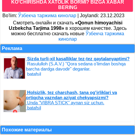
KO'CHIRISHDA XATOLIK BORMI? BIZGA XABAR
BERING
Bo'lim:
Ўзбекча таржима кинолар
|
Joylandi: 23.12.2023
Cмотреть онлайн и скачать
«Qonun himoyachisi
Uzbekcha Tarjima 1998»
в хорошем качестве. Здесь
можно бесплатно скачать новые
Ўзбекча таржима
кинолар
Реклама
Sizda turli-xil kasalliklar tez-tez qaytalanyaptimi?
Rasululloh (S.A.V.) "Qora sedana o'limdan boshqa
barcha dardga davodir" deganlar.
batafsil
Holsizlik, tez charchash, tana og'irliklari va
ortiqcha vazndan aziyat chekyapsizmi?
Unda "VIBRA STICK" aynan siz uchun.
batafsil
Похожие материалы