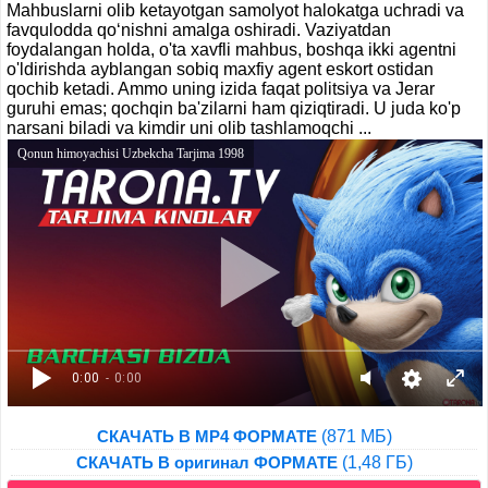
Mahbuslarni olib ketayotgan samolyot halokatga uchradi va
favqulodda qo‘nishni amalga oshiradi. Vaziyatdan
foydalangan holda, o'ta xavfli mahbus, boshqa ikki agentni
o'ldirishda ayblangan sobiq maxfiy agent eskort ostidan
qochib ketadi. Ammo uning izida faqat politsiya va Jerar
guruhi emas; qochqin ba'zilarni ham qiziqtiradi. U juda ko'p
narsani biladi va kimdir uni olib tashlamoqchi ...
Qonun himoyachisi Uzbekcha Tarjima 1998
0:00
- 0:00
(871 МБ)
СКАЧАТЬ В MP4 ФОРМАТЕ
(1,48 ГБ)
СКАЧАТЬ В оригинал ФОРМАТЕ