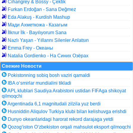
Cihangrey & Bossy - Çektik
Furkan Erdoğan - Sana Değmez
Eda Alakuş - Kurdish Mashup
Мади Ахметкожа - Казагым
İlknur İlk - Bayılıyorum Sana
Nazlı Yaşan - Yıllarını Silenler Anlatsın
Emma Frey - Океаны
Natalia Gordienko - На Синих Озёрах
Свежие Новости
Pokistonning sobiq bosh vaziri qamaldi
IBA o‘smirlar mundialini tikladi
APL klublari Saudiya Arabistoni ustidan FIFAga shikoyat
qilmoqchi
Argentinada 6,1 magnitudali zilzila yuz berdi
Husniddin Aliqulov Turkiya klubi bilan kelishuvga erishdi
Dunyo okeanlaridagi harorat rekord darajaga yetdi
Qozog‘iston O‘zbekiston orqali mahsulot eksport qilmoqchi