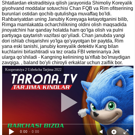
Shtatlardan ekstraditsiya qilish jarayonida Shimoliy Koreyalik
giyohvand moddalar sotuvchisi Chan FQB va Rim ofitserining
burunlari ostidan qochib qutulishga muvaffaq bo'ldi.
Rahbariyatdan uning Janubiy Koreyaga ketayotganini bilib,
Rimga mamlakatda ocharchilikning oldini olish maqsadida
jinoyatchini har qanday holatda ham qo‘lga olish va pulni
partiyaga qaytarish vazifasi qo‘yiladi. Chan janubda yangi
dori ishlab chiqarishni yo'lga qo'yayotgan bir paytda, Rim
yana eski tanishi, janubiy koreyalik detektiv Kang bilan
kuchlarini birlashtiradi va tez orada FBI veterinariya Jek
ularga qo'shiladi - Kangning kelinining ta'riflab bo'lmaydigan
zavqiga. , baland bo'yli chiroyli erkaklar uchun zaiflik bor.
Kooperatsiya 2 Uzbekcha Tarjima 2022
0:00
- 0:00