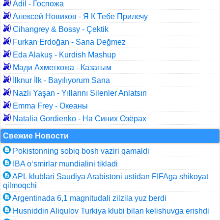
Adil - Госпожа
Алексей Новиков - Я К Тебе Прилечу
Cihangrey & Bossy - Çektik
Furkan Erdoğan - Sana Değmez
Eda Alakuş - Kurdish Mashup
Мади Ахметкожа - Казагым
İlknur İlk - Bayılıyorum Sana
Nazlı Yaşan - Yıllarını Silenler Anlatsın
Emma Frey - Океаны
Natalia Gordienko - На Синих Озёрах
Свежие Новости
Pokistonning sobiq bosh vaziri qamaldi
IBA o‘smirlar mundialini tikladi
APL klublari Saudiya Arabistoni ustidan FIFAga shikoyat
qilmoqchi
Argentinada 6,1 magnitudali zilzila yuz berdi
Husniddin Aliqulov Turkiya klubi bilan kelishuvga erishdi