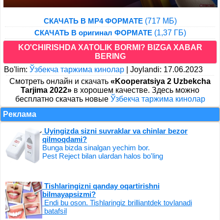
(717 МБ)
СКАЧАТЬ В MP4 ФОРМАТЕ
(1,37 ГБ)
СКАЧАТЬ В оригинал ФОРМАТЕ
KO'CHIRISHDA XATOLIK BORMI? BIZGA XABAR
BERING
Bo'lim:
Ўзбекча таржима кинолар
|
Joylandi: 17.06.2023
Cмотреть онлайн и скачать
«Kooperatsiya 2 Uzbekcha
Tarjima 2022»
в хорошем качестве. Здесь можно
бесплатно скачать новые
Ўзбекча таржима кинолар
Реклама
Uyingizda sizni suvraklar va chinlar bezor
qilmoqdami?
Bunga bizda sinalgan yechim bor.
Pest Reject bilan ulardan halos bo'ling
Tishlaringizni qanday oqartirishni
bilmayapsizmi?
Endi bu oson. Tishlaringiz brilliantdek tovlanadi
batafsil