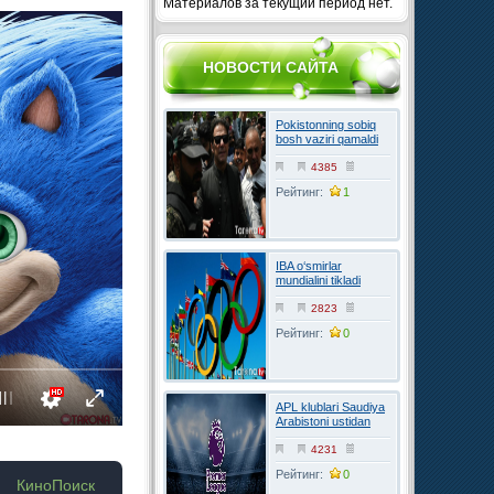
Материалов за текущий период нет.
НОВОСТИ САЙТА
Pokistonning sobiq
bosh vaziri qamaldi
4385
Рейтинг:
1
IBA o‘smirlar
mundialini tikladi
2823
Рейтинг:
0
APL klublari Saudiya
Arabistoni ustidan
FIFAga shikoyat
qilmoqchi
4231
Рейтинг:
0
КиноПоиск