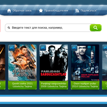
Обратная связь
Правообладателям
Подписаться!
Введите текст для поиска, например,
3
Qarshi zarba 2021
Parijdagi sarguzashtlar
Oson topilgan pullar
O
a
Uzbekcha Tarjima
2009 Uzbekcha Tarjima
2014 Uzbekcha Tarjima