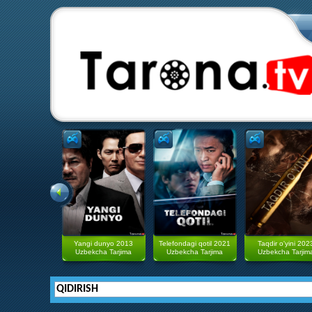
Yangi dunyo 2013
Telefondagi qotil 2021
Taqdir o'yini 202
Uzbekcha Tarjima
Uzbekcha Tarjima
Uzbekcha Tarjim