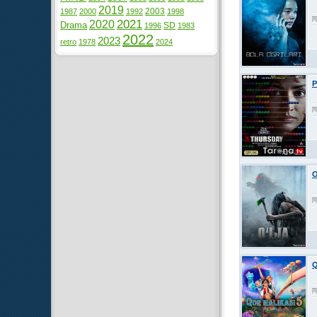
2019
2003
1987
2000
1992
1998
2021
2020
Drama
SD
1996
1983
2022
2023
retro
1978
2024
P
O
Q