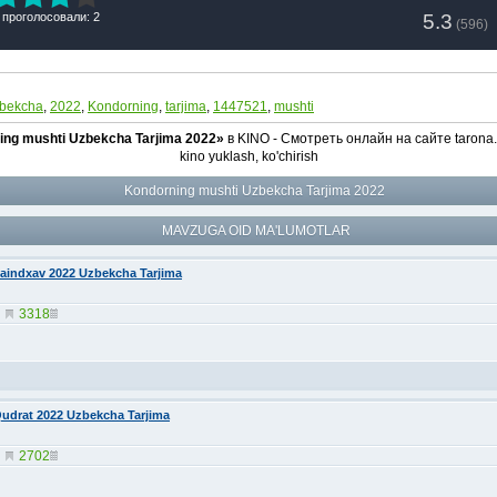
5.3
 проголосовали: 2
(
596
)
bekcha
,
2022
,
Kondorning
,
tarjima
,
1447521
,
mushti
ing mushti Uzbekcha Tarjima 2022»
в KINO - Смотреть онлайн на сайте tarona.
kino yuklash, ko'chirish
Kondorning mushti Uzbekcha Tarjima 2022
MAVZUGA OID MA'LUMOTLAR
aindxav 2022 Uzbekcha Tarjima
3318
udrat 2022 Uzbekcha Tarjima
2702