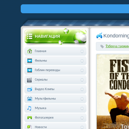
Kondorning
НАВИГАЦИЯ
Ўзбекча таржи
Главная
Фильмы
Гоблин переводы
Сериалы
Видео Клипы
Мультфильмы
Музыка
Фотогалерея
Новости