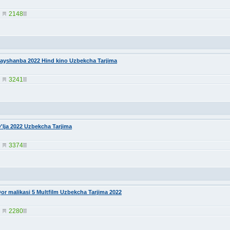
2148
ayshanba 2022 Hind kino Uzbekcha Tarjima
3241
'lja 2022 Uzbekcha Tarjima
3374
or malikasi 5 Multfilm Uzbekcha Tarjima 2022
2280