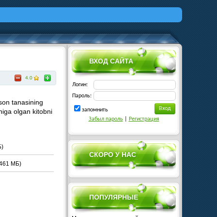
ВХОД САЙТА
4.0
Логин:
Пароль:
son tanasining
запомнить
higa olgan kitobni
Забыл пароль
|
Регистрация
)
СКОРО У НАС
461 МБ)
ПОПУЛЯРНЫЕ