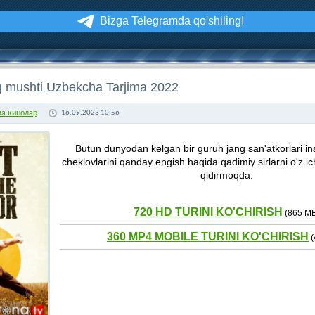
Bizga Telegramda qo'shiling!
 mushti Uzbekcha Tarjima 2022
ма кинолар
16.09.2023 10:56
Butun dunyodan kelgan bir guruh jang san'atkorlari in
cheklovlarini qanday engish haqida qadimiy sirlarni o'z ic
qidirmoqda.
720 HD TURINI KO'CHIRISH
(865 МБ
360 MP4 MOBILE TURINI KO'CHIRISH
(