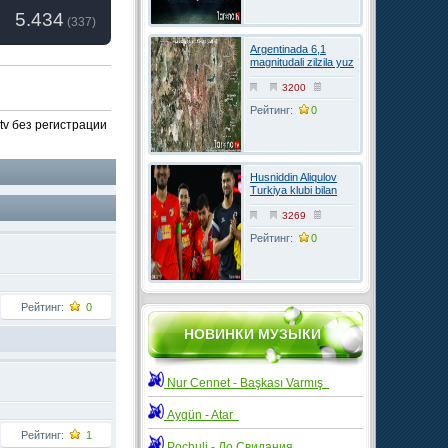
5.434
(
337
)
Argentinada 6,1
magnitudali zilzila yuz
berdi
3200
Рейтинг:
0
tv без регистрации
Husniddin Aliqulov
Turkiya klubi bilan
kelishuvga erishdi
3269
Рейтинг:
0
Рейтинг:
0
НОВИНКИ МУЗЫКИ
Nur Cennet - Başkası Varmış
Aygün - Atar
Рейтинг:
1
Pochuli - До Свидания