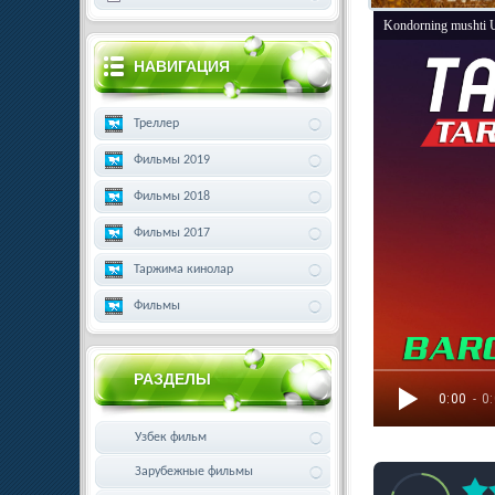
Kondorning mushti 
НАВИГАЦИЯ
Треллер
Фильмы 2019
Фильмы 2018
Фильмы 2017
Таржима кинолар
Фильмы
РАЗДЕЛЫ
0:00
- 0
Узбек фильм
Зарубежные фильмы