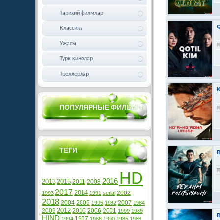
Тарихий филмлар
Q
Классика
Ужасы
Турк кинолар
Треллерлар
K
ПОПУЛЯРНЫЕ ФИЛЬМЫ
ТЕГИ
B
HD
2016
2013
2015
2011
2008
2017
2014
2002
1993
1991
serial
2018
2004
2005
2007
1995
1982
1984
2012
2009
2010
2006
2001
1999
1989
B
HIND
1997
1994
1988
1990
1985
1986