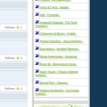
Virüs & Cyrus - Neden
Adil - Госпожа
Алексей Новиков - Я К Тебе
Прилечу
Рейтинг:
1
Cihangrey & Bossy - Çektik
Furkan Erdoğan - Sana Değmez
Eda Alakuş - Kurdish Mashup
Мади Ахметкожа - Казагым
Рейтинг:
0
İlknur İlk - Bayılıyorum Sana
Nazlı Yaşan - Yıllarını Silenler
Anlatsın
Emma Frey - Океаны
Рейтинг:
1
Natalia Gordienko - На Синих
Озёрах