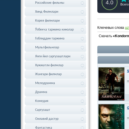
4.0
Российские фильмы
Всего
Хинд Филмлари
Корея филмлари
Ключевых слова
uz
Ўзбекча таржима кинолар
Скачать
«Kondorn
Гоблиддин таржима
Мультфильмлар
Янги йил саргузаштлари
Хужжатли филмлар
S
Жангари филмлар
Мелодрамма
Драмма
Комедия
Q
Саргузашт
Оилавий дастур
Фантастика