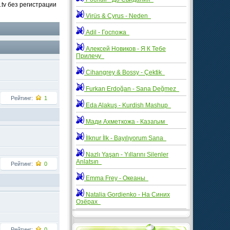
.tv без регистрации
Virüs & Cyrus - Neden
Adil - Госпожа
Алексей Новиков - Я К Тебе
Прилечу
Cihangrey & Bossy - Çektik
Furkan Erdoğan - Sana Değmez
Рейтинг:
1
Eda Alakuş - Kurdish Mashup
Мади Ахметкожа - Казагым
İlknur İlk - Bayılıyorum Sana
Nazlı Yaşan - Yıllarını Silenler
Anlatsın
Рейтинг:
0
Emma Frey - Океаны
Natalia Gordienko - На Синих
Озёрах
Рейтинг:
0