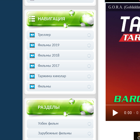
G.O.R.A. (Gobliddin
НАВИГАЦИЯ
Треллер
Фильмы 2019
Фильмы 2018
Фильмы 2017
Таржима кинолар
Фильмы
РАЗДЕЛЫ
0:00
- 0
Узбек фильм
Зарубежные фильмы