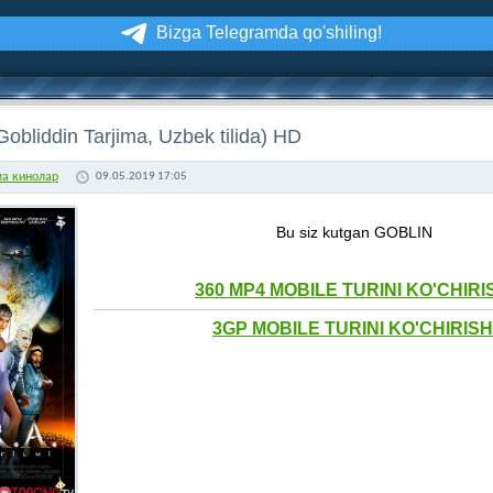
Bizga Telegramda qo'shiling!
obliddin Tarjima, Uzbek tilida) HD
ма кинолар
09.05.2019 17:05
Bu siz kutgan GOBLIN
360 MP4 MOBILE TURINI KO'CHIRI
3GP MOBILE TURINI KO'CHIRISH