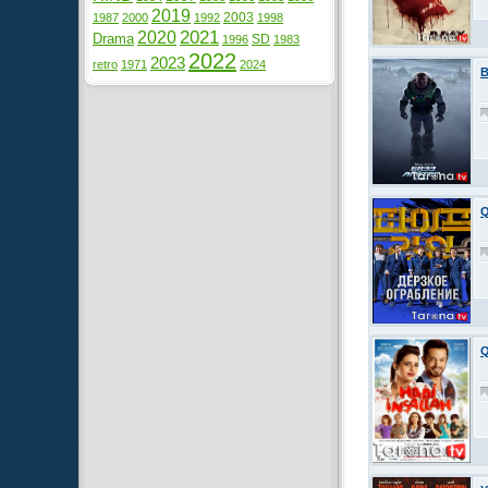
2019
2003
1987
2000
1992
1998
2021
2020
Drama
SD
1996
1983
2022
2023
retro
1971
2024
B
Q
Q