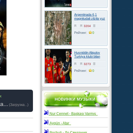
Argentinada 6,1
magnitudali zilzila yuz
berdi
3204
Рейтинг:
0
Husniddin Aliqulov
Turkiya klubi bilan
kelishuvga erishdi
3273
Рейтинг:
0
к
НОВИНКИ МУЗЫКИ
а...
(
Загрузка...
)
Nur Cennet - Başkası Varmış
Aygün - Atar
Pochuli - До Свидания