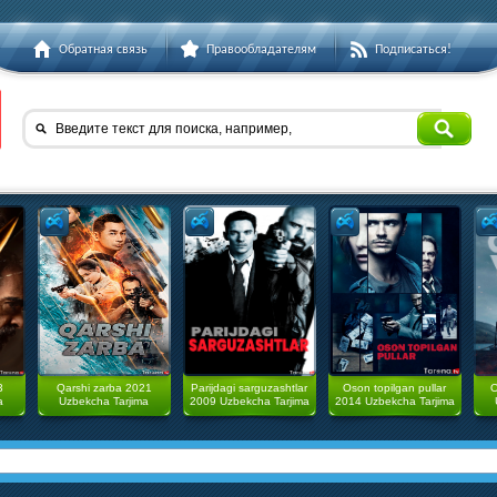
Обратная связь
Правообладателям
Подписаться!
Введите текст для поиска, например,
3
Qarshi zarba 2021
Parijdagi sarguzashtlar
Oson topilgan pullar
O
a
Uzbekcha Tarjima
2009 Uzbekcha Tarjima
2014 Uzbekcha Tarjima