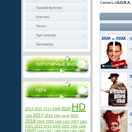
Скачать
«G.O.R.A. 
Тарихий филмлар
Классика
Ужасы
Турк кинолар
X
Треллерлар
ПОПУЛЯРНЫЕ ФИЛЬМЫ
B
ТЕГИ
HD
2016
2013
2015
2011
2008
Q
2017
2014
2002
1993
1991
serial
2018
2004
2005
2007
1995
1982
1984
2012
2009
2010
2006
2001
1999
1989
HIND
1997
1994
1988
1990
1985
1986