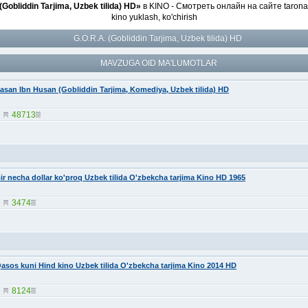
(Gobliddin Tarjima, Uzbek tilida) HD»
в KINO - Смотреть онлайн на сайте tarona
kino yuklash, ko'chirish
G.O.R.A. (Gobliddin Tarjima, Uzbek tilida) HD
MAVZUGA OID MA'LUMOTLAR
asan Ibn Husan (Gobliddin Tarjima, Komediya, Uzbek tilida) HD
48713
ir necha dollar ko'proq Uzbek tilida O'zbekcha tarjima Kino HD 1965
3474
asos kuni Hind kino Uzbek tilida O'zbekcha tarjima Kino 2014 HD
8124