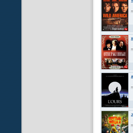
Y
X
A
J