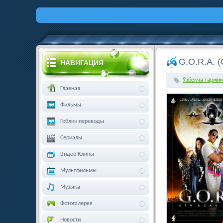
G.O.R.A. (G
НАВИГАЦИЯ
Ўзбекча таржи
Главная
Фильмы
Гоблин переводы
Сериалы
Видео Клипы
Мультфильмы
Музыка
Фотогалерея
Новости