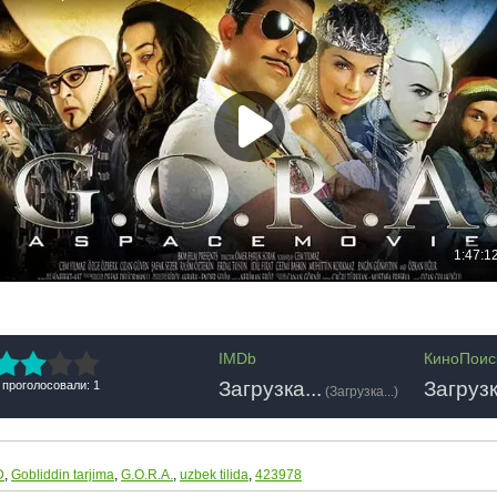
IMDb
КиноПоис
Загрузка...
Загрузк
 проголосовали: 1
(
Загрузка...
)
D
,
Gobliddin tarjima
,
G.O.R.A.
,
uzbek tilida
,
423978