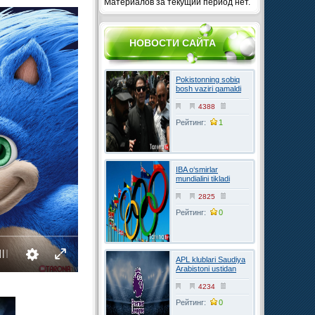
Материалов за текущий период нет.
НОВОСТИ САЙТА
Pokistonning sobiq
bosh vaziri qamaldi
4388
Рейтинг:
1
IBA o‘smirlar
mundialini tikladi
2825
Рейтинг:
0
APL klublari Saudiya
Arabistoni ustidan
FIFAga shikoyat
qilmoqchi
4234
Рейтинг:
0