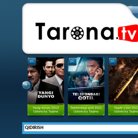
Yangi dunyo 2013
Telefondagi qotil 2021
Taqdir o'yini 202
Uzbekcha Tarjima
Uzbekcha Tarjima
Uzbekcha Tarjim