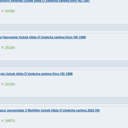
ovvoyi Amerika Uzbek tilida O'zbekcha tarjima kino HD 1997
3228
o'rlanganlar Uzbek tilida O'zbekcha tarjima Kino HD 1998
2516
yiq Uzbek tilida O'zbekcha tarjima Kino HD 1988
2415
asur parrandalar 2 Multfilm Uzbek tilida O'zbekcha tarjima 2022 HD
3497