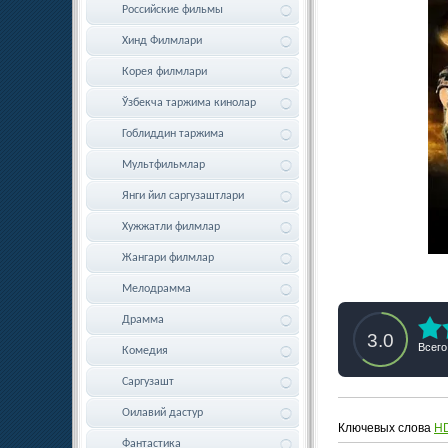
Российские фильмы
Хинд Филмлари
Корея филмлари
Ўзбекча таржима кинолар
Гоблиддин таржима
Мультфильмлар
Янги йил саргузаштлари
Хужжатли филмлар
Жангари филмлар
Мелодрамма
Драмма
3.0
Всего
Комедия
Саргузашт
Оилавий дастур
Ключевых слова
H
Фантастика