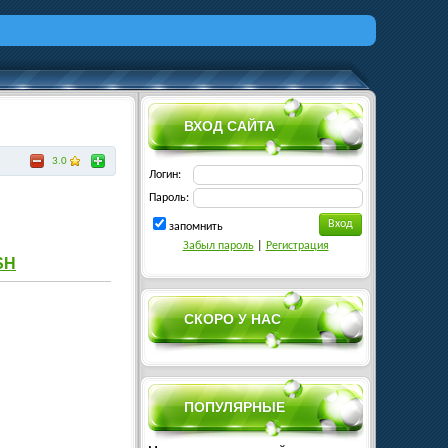
ВХОД САЙТА
3.0
Логин:
Пароль:
запомнить
Забыл пароль
|
Регистрация
SH
СКОРО У НАС
ПОПУЛЯРНЫЕ