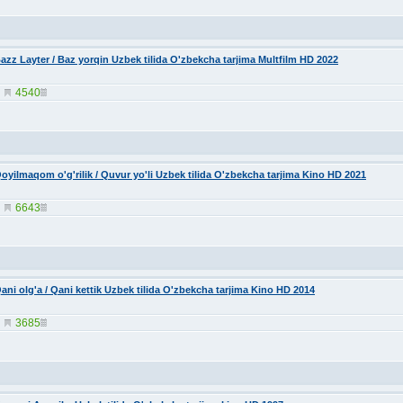
azz Layter / Baz yorqin Uzbek tilida O'zbekcha tarjima Multfilm HD 2022
4540
oyilmaqom o'g'rilik / Quvur yo'li Uzbek tilida O'zbekcha tarjima Kino HD 2021
6643
ani olg'a / Qani kettik Uzbek tilida O'zbekcha tarjima Kino HD 2014
3685