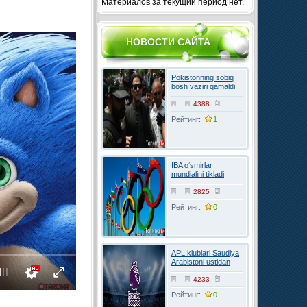
Материалов за текущий период нет.
НОВОСТИ САЙТА
Pokistonning sobiq
bosh vaziri qamaldi
4388
Рейтинг:
1
IBA o‘smirlar
mundialini tikladi
2825
Рейтинг:
0
APL klublari Saudiya
Arabistoni ustidan
FIFAga shikoyat
qilmoqchi
4233
Рейтинг:
0