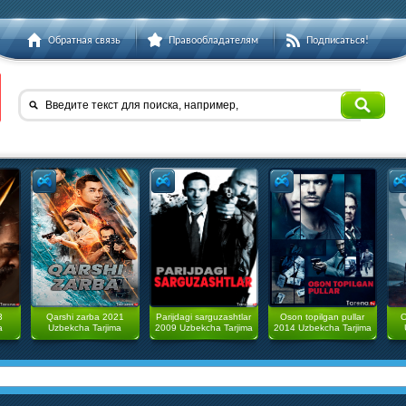
Обратная связь
Правообладателям
Подписаться!
Введите текст для поиска, например,
3
Qarshi zarba 2021
Parijdagi sarguzashtlar
Oson topilgan pullar
O
a
Uzbekcha Tarjima
2009 Uzbekcha Tarjima
2014 Uzbekcha Tarjima