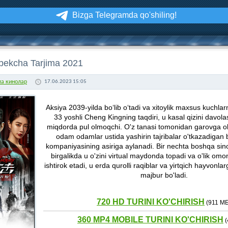
Bizga Telegramda qo'shiling!
bekcha Tarjima 2021
ма кинолар
17.06.2023 15:05
Aksiya 2039-yilda bo‘lib o‘tadi va xitoylik maxsus kuchlarn
33 yoshli Cheng Kingning taqdiri, u kasal qizini davol
miqdorda pul olmoqchi. O'z tanasi tomonidan garovga oli
odam odamlar ustida yashirin tajribalar o'tkazadigan 
kompaniyasining asiriga aylanadi. Bir nechta boshqa sinov
birgalikda u o'zini virtual maydonda topadi va o'lik omon
ishtirok etadi, u erda qurolli raqiblar va yirtqich hayvonla
majbur bo'ladi.
720 HD TURINI KO'CHIRISH
(911 МБ
360 MP4 MOBILE TURINI KO'CHIRISH
(