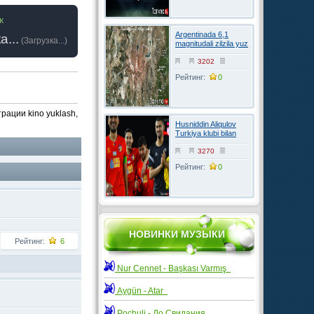
к
Argentinada 6,1
а...
(
Загрузка...
)
magnitudali zilzila yuz
berdi
3202
Рейтинг:
0
рации kino yuklash,
Husniddin Aliqulov
Turkiya klubi bilan
kelishuvga erishdi
3270
Рейтинг:
0
НОВИНКИ МУЗЫКИ
Рейтинг:
6
Nur Cennet - Başkası Varmış
Aygün - Atar
Pochuli - До Свидания