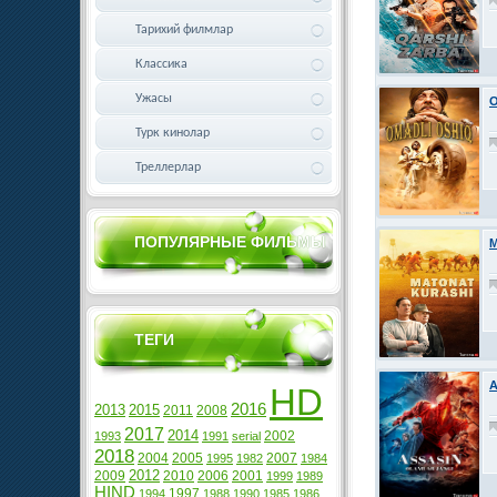
Тарихий филмлар
Классика
Ужасы
O
Турк кинолар
Треллерлар
ПОПУЛЯРНЫЕ ФИЛЬМЫ
M
ТЕГИ
A
HD
2016
2013
2015
2011
2008
2017
2014
2002
1993
1991
serial
2018
2004
2005
2007
1995
1982
1984
2012
2009
2010
2006
2001
1999
1989
HIND
1997
1994
1988
1990
1985
1986