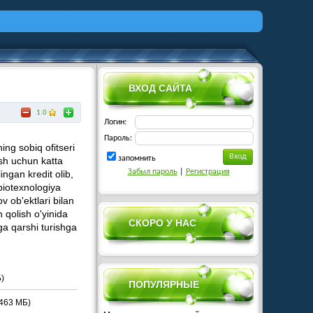
ВХОД САЙТА
1.0
Логин:
Пароль:
ing sobiq ofitseri
запомнить
ash uchun katta
Забыл пароль
|
Регистрация
ngan kredit olib,
biotexnologiya
 ob'ektlari bilan
 qolish o'yinida
СКОРО У НАС
rga qarshi turishga
)
ПОПУЛЯРНЫЕ
463 МБ)