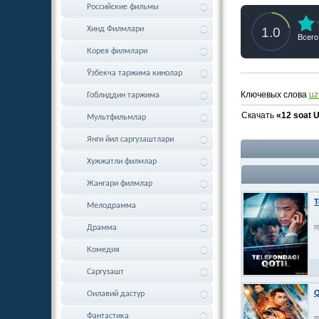
Российские фильмы
1.0
Хинд Филмлари
Всего
Корея филмлари
Ўзбекча таржима кинолар
Ключевых слова
uz
Гоблиддин таржима
Скачать
«12 soat 
Мультфильмлар
Янги йил саргузаштлари
Хужжатли филмлар
Жангари филмлар
T
Мелодрамма
Драмма
Комедия
Саргузашт
Q
Оилавий дастур
Фантастика