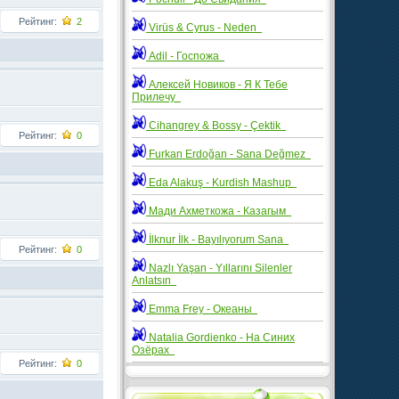
Рейтинг:
2
Virüs & Cyrus - Neden
Adil - Госпожа
Алексей Новиков - Я К Тебе
Прилечу
Cihangrey & Bossy - Çektik
Рейтинг:
0
Furkan Erdoğan - Sana Değmez
Eda Alakuş - Kurdish Mashup
Мади Ахметкожа - Казагым
İlknur İlk - Bayılıyorum Sana
Рейтинг:
0
Nazlı Yaşan - Yıllarını Silenler
Anlatsın
Emma Frey - Океаны
Natalia Gordienko - На Синих
Озёрах
Рейтинг:
0