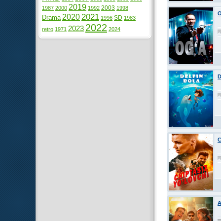
2019
2003
1987
2000
1992
1998
O
2021
2020
Drama
SD
1996
1983
2022
2023
retro
1971
2024
D
C
A