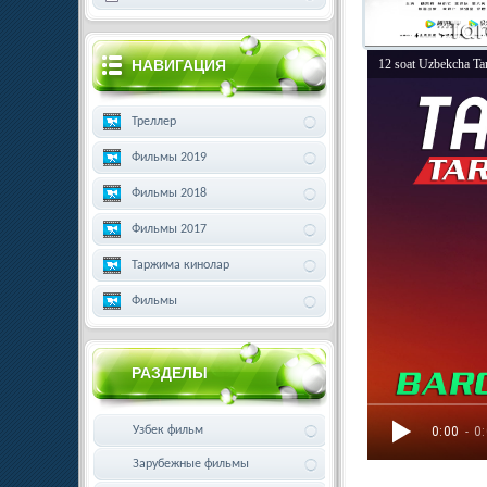
НАВИГАЦИЯ
12 soat Uzbekcha Ta
Треллер
Фильмы 2019
Фильмы 2018
Фильмы 2017
Таржима кинолар
Фильмы
РАЗДЕЛЫ
Узбек фильм
0:00
- 0
Зарубежные фильмы