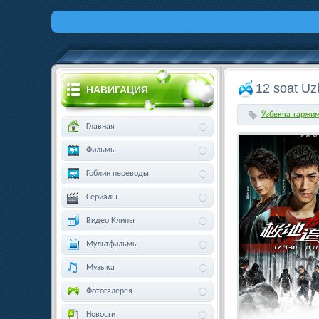
12 soat Uz
НАВИГАЦИЯ
Ўзбекча таржи
Главная
Фильмы
Гоблин переводы
Сериалы
Видео Клипы
Мультфильмы
Музыка
Фотогалерея
Новости