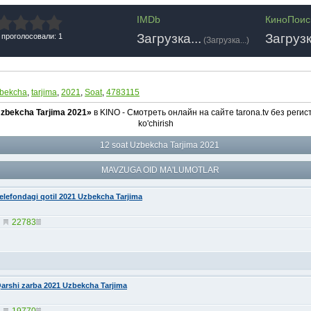
IMDb
КиноПоис
Загрузка...
Загрузк
 проголосовали: 1
(
Загрузка...
)
bekcha
,
tarjima
,
2021
,
Soat
,
4783115
Uzbekcha Tarjima 2021»
в KINO - Смотреть онлайн на сайте tarona.tv без регист
ko'chirish
12 soat Uzbekcha Tarjima 2021
MAVZUGA OID MA'LUMOTLAR
elefondagi qotil 2021 Uzbekcha Tarjima
22783
arshi zarba 2021 Uzbekcha Tarjima
19770