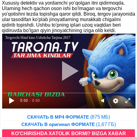
Xususiy detektiv va yordamchi yo‘qolgan itni qidirmoqda.
Ularning hech qachon oson ishi bo'lmagan va tergovchi
yo'qotishni tezda topishga qaror qildi. Biroq, tergov jarayonida
ular tasodifan ko'plab jinoyatlarning murakkab chigalini
qidirib topishdi. Ushbu to'pning iplari uzoq vaqtdan beri
qidiruvda bo'lgan qiyin jinoyatchining iziga olib keldi.
Tergovchi Hind kino Uzbekcha Tarjima 2017
0:00
- 0:00
(875 МБ)
СКАЧАТЬ В MP4 ФОРМАТЕ
(1,67 ГБ)
СКАЧАТЬ В оригинал ФОРМАТЕ
KO'CHIRISHDA XATOLIK BORMI? BIZGA XABAR