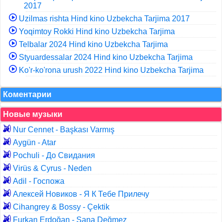
2017
Uzilmas rishta Hind kino Uzbekcha Tarjima 2017
Yoqimtoy Rokki Hind kino Uzbekcha Tarjima
Telbalar 2024 Hind kino Uzbekcha Tarjima
Styuardessalar 2024 Hind kino Uzbekcha Tarjima
Ko'r-ko'rona urush 2022 Hind kino Uzbekcha Tarjima
Коментарии
Новые музыки
Nur Cennet - Başkası Varmış
Aygün - Atar
Pochuli - До Свидания
Virüs & Cyrus - Neden
Adil - Госпожа
Алексей Новиков - Я К Тебе Прилечу
Cihangrey & Bossy - Çektik
Furkan Erdoğan - Sana Değmez