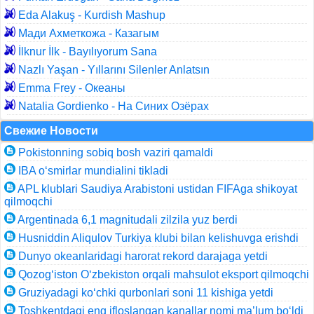
Eda Alakuş - Kurdish Mashup
Мади Ахметкожа - Казагым
İlknur İlk - Bayılıyorum Sana
Nazlı Yaşan - Yıllarını Silenler Anlatsın
Emma Frey - Океаны
Natalia Gordienko - На Синих Озёрах
Свежие Новости
Pokistonning sobiq bosh vaziri qamaldi
IBA o‘smirlar mundialini tikladi
APL klublari Saudiya Arabistoni ustidan FIFAga shikoyat
qilmoqchi
Argentinada 6,1 magnitudali zilzila yuz berdi
Husniddin Aliqulov Turkiya klubi bilan kelishuvga erishdi
Dunyo okeanlaridagi harorat rekord darajaga yetdi
Qozog‘iston O‘zbekiston orqali mahsulot eksport qilmoqchi
Gruziyadagi ko‘chki qurbonlari soni 11 kishiga yetdi
Toshkentdagi eng ifloslangan kanallar nomi ma’lum bo‘ldi