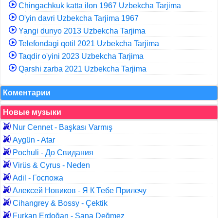
Chingachkuk katta ilon 1967 Uzbekcha Tarjima
O'yin davri Uzbekcha Tarjima 1967
Yangi dunyo 2013 Uzbekcha Tarjima
Telefondagi qotil 2021 Uzbekcha Tarjima
Taqdir o'yini 2023 Uzbekcha Tarjima
Qarshi zarba 2021 Uzbekcha Tarjima
Коментарии
Новые музыки
Nur Cennet - Başkası Varmış
Aygün - Atar
Pochuli - До Свидания
Virüs & Cyrus - Neden
Adil - Госпожа
Алексей Новиков - Я К Тебе Прилечу
Cihangrey & Bossy - Çektik
Furkan Erdoğan - Sana Değmez