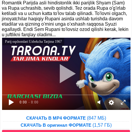
Romantik Parijda asli hindistonlik ikki parijlik Shyam (Sam)
va Rupa uchrashib, sevib qolishdi. Tez orada Rupa o'g'irlab
ketiladi va u uchun katta to'lov talab qilinadi. To'lovni olgach,
jinoyatchilar haqiqiy Rupani asirda ushlab turishda davom
etadilar va qizning o'rnini unga o'xshash raqqosa Syuzi
egallaydi. Endi Sem Rupani to'lovsiz ozod qilishi kerak, lekin
u juftlikni farqlay oladimi...
Parij oqshomlari Uzbekcha Tarjima 1967
0:00
- 0:00
(847 МБ)
СКАЧАТЬ В MP4 ФОРМАТЕ
(1,57 ГБ)
СКАЧАТЬ В оригинал ФОРМАТЕ