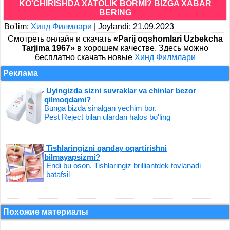
KO'CHIRISHDA XATOLIK BORMI? BIZGA XABAR
BERING
Bo'lim:
Хинд Филмлари
|
Joylandi: 21.09.2023
Cмотреть онлайн и скачать
«Parij oqshomlari Uzbekcha
Tarjima 1967»
в хорошем качестве. Здесь можно
бесплатно скачать новые
Хинд Филмлари
Реклама
Uyingizda sizni suvraklar va chinlar bezor
qilmoqdami?
Bunga bizda sinalgan yechim bor.
Pest Reject bilan ulardan halos bo'ling
Tishlaringizni qanday oqartirishni
bilmayapsizmi?
Endi bu oson. Tishlaringiz brilliantdek tovlanadi
batafsil
Похожие материалы