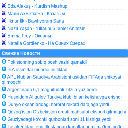
Eda Alakuş - Kurdish Mashup
Мади Ахметкожа - Казагым
İlknur İlk - Bayılıyorum Sana
Nazlı Yaşan - Yıllarını Silenler Anlatsın
Emma Frey - Океаны
Natalia Gordienko - На Синих Озёрах
Свежие Новости
Pokistonning sobiq bosh vaziri qamaldi
IBA o‘smirlar mundialini tikladi
APL klublari Saudiya Arabistoni ustidan FIFAga shikoyat
qilmoqchi
Argentinada 6,1 magnitudali zilzila yuz berdi
Husniddin Aliqulov Turkiya klubi bilan kelishuvga erishdi
Dunyo okeanlaridagi harorat rekord darajaga yetdi
Qozog‘iston O‘zbekiston orqali mahsulot eksport qilmoqchi
Gruziyadagi ko‘chki qurbonlari soni 11 kishiga yetdi
Toshkentdagi eng ifloslangan kanallar nomi ma’lum bo‘ldi