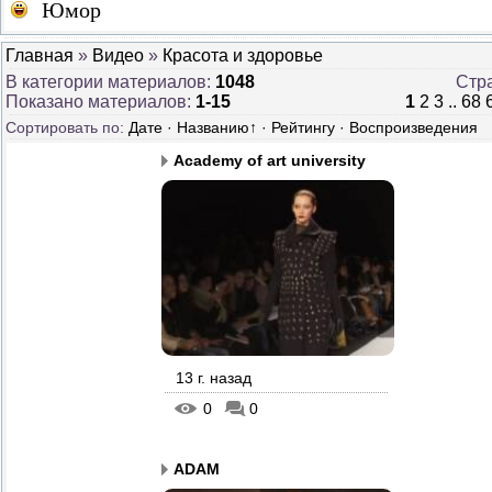
Юмор
Главная
»
Видео
»
Красота и здоровье
В категории материалов
:
1048
Стр
Показано материалов
:
1-15
1
2
3
..
68
Сортировать по
:
Дате
·
Названию
↑
·
Рейтингу
·
Воспроизведения
Academy of art university
13 г. назад
0
0
ADAM