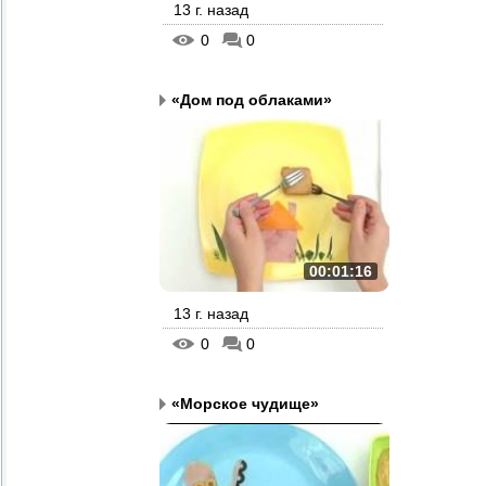
13 г. назад
0
0
«Дом под облаками»
00:01:16
13 г. назад
0
0
«Морское чудище»