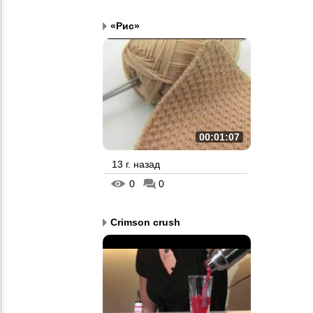
«Рис»
00:01:07
13 г. назад
0
0
Crimson crush