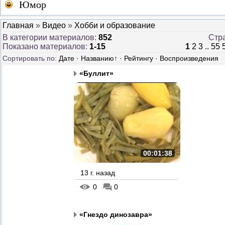
Юмор
Главная
»
Видео
»
Хобби и образование
В категории материалов
:
852
Стр
Показано материалов
:
1-15
1
2
3
..
55
Сортировать по
:
Дате
·
Названию
↑
·
Рейтингу
·
Воспроизведения
«Буллит»
00:01:38
13 г. назад
0
0
«Гнездо динозавра»