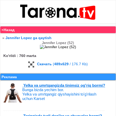
«Назад
»
Jennifer Lopez ga qaytish
Jennifer Lopez (52)
Ko'rildi : 760 marta
Скачать
(
489x629
/ 176.7 Kb)
Реклама
Yelka va umrtqangizda tinimsiz og'riq bormi?
Bunga bizda yechim bor.
Yelka va umrtqangiz qiyshayishini to'g'rilash
uchun Karset
Teringizda turli dog'lar va chuqurlar bormi?