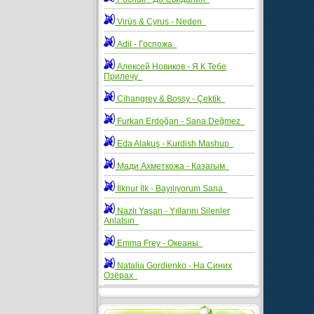
Virüs & Cyrus - Neden
Adil - Госпожа
Алексей Новиков - Я К Тебе
Прилечу
Cihangrey & Bossy - Çektik
Furkan Erdoğan - Sana Değmez
Eda Alakuş - Kurdish Mashup
Мади Ахметкожа - Казагым
İlknur İlk - Bayılıyorum Sana
Nazlı Yaşan - Yıllarını Silenler
Anlatsın
Emma Frey - Океаны
Natalia Gordienko - На Синих
Озёрах