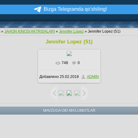
Bizga Telegramda qo'shiling!
м
»
JAHON KINOSI AKTRISALARI
»
Jennifer Lopez
» Jennifer Lopez (51)
Jennifer Lopez (51)
748
0
В реальном размере
Добавлено
25.02.2018
ADMIN
499x600
/ 137.8Kb
MAVZUGA OID MA'LUMOTLAR