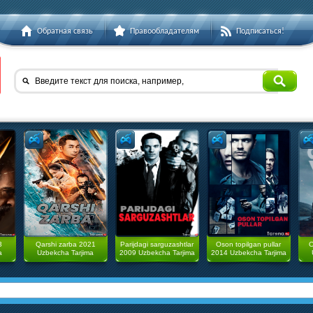
Обратная связь
Правообладателям
Подписаться!
Введите текст для поиска, например,
3
Qarshi zarba 2021
Parijdagi sarguzashtlar
Oson topilgan pullar
O
a
Uzbekcha Tarjima
2009 Uzbekcha Tarjima
2014 Uzbekcha Tarjima