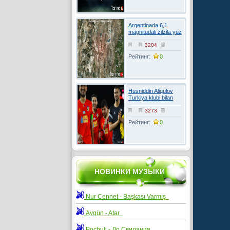
Argentinada 6,1
magnitudali zilzila yuz
berdi
3204
Рейтинг:
0
Husniddin Aliqulov
Turkiya klubi bilan
kelishuvga erishdi
3273
Рейтинг:
0
НОВИНКИ МУЗЫКИ
Nur Cennet - Başkası Varmış
Aygün - Atar
Pochuli - До Свидания