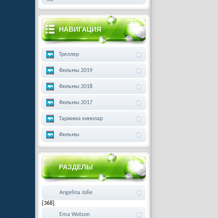
НАВИГАЦИЯ
Треллер
Фильмы 2019
Фильмы 2018
Фильмы 2017
Таржима кинолар
Фильмы
РАЗДЕЛЫ
Angelina Jolie
[368]
Ema Wotson