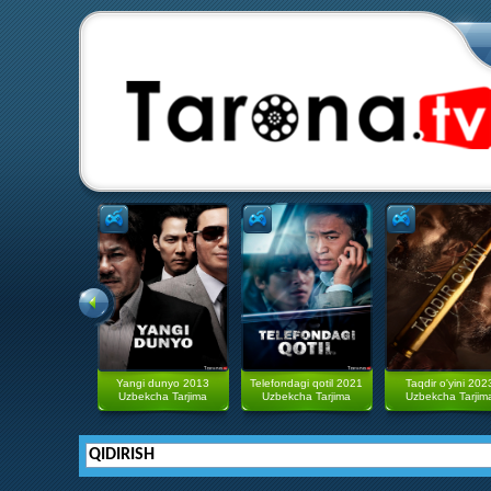
Yangi dunyo 2013
Telefondagi qotil 2021
Taqdir o'yini 202
Uzbekcha Tarjima
Uzbekcha Tarjima
Uzbekcha Tarjim