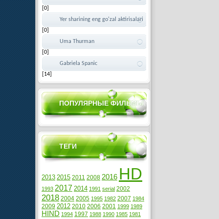
[0]
Yer sharining eng go'zal aktirisalari
[0]
Uma Thurman
[0]
Gabriela Spanic
[14]
ПОПУЛЯРНЫЕ ФИЛЬМЫ
ТЕГИ
HD
2016
2013
2015
2011
2008
2017
2014
2002
1993
1991
serial
2018
2004
2005
2007
1995
1982
1984
2012
2009
2010
2006
2001
1999
1989
HIND
1997
1994
1988
1990
1985
1981