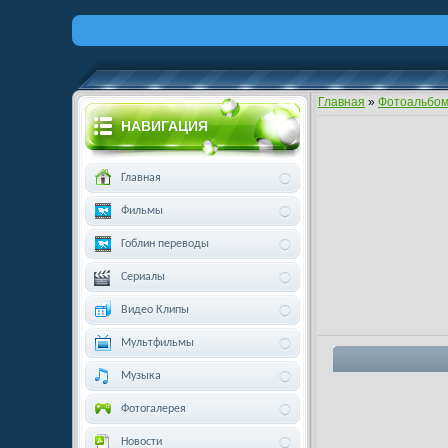
Главная
»
Фотоальбо
НАВИГАЦИЯ
Главная
Фильмы
Гоблин переводы
Сериалы
Видео Клипы
Мультфильмы
Музыка
Фотогалерея
Новости