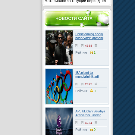
Материалов за текущий период нет.
НОВОСТИ САЙТА
Pokistonning sobiq
bosh vaziri qamaldi
4388
Рейтинг:
1
IBA o‘smirlar
mundialini tikladi
2825
Рейтинг:
0
APL klublari Saudiya
Arabistoni ustidan
FIFAga shikoyat
qilmoqchi
4234
Рейтинг:
0