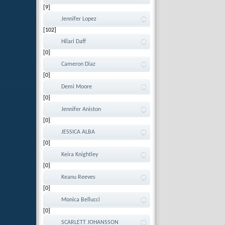
[9]
Jennifer Lopez
[102]
Hilari Daff
[0]
Cameron Diaz
[0]
Demi Moore
[0]
Jennifer Aniston
[0]
JESSICA ALBA
[0]
Keira Knightley
[0]
Keanu Reeves
[0]
Monica Bellucci
[0]
SCARLETT JOHANSSON