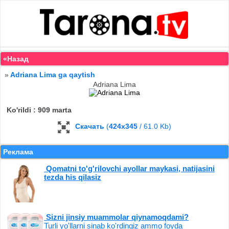
«Назад
»
Adriana Lima ga qaytish
Adriana Lima
Ko'rildi : 909 marta
Скачать
(
424x345
/ 61.0 Kb)
Реклама
Qomatni to'g'rilovchi ayollar maykasi, natijasini
tezda his qilasiz
Sizni jinsiy muammolar qiynamoqdami?
Turli yo'llarni sinab ko'rdingiz ammo foyda