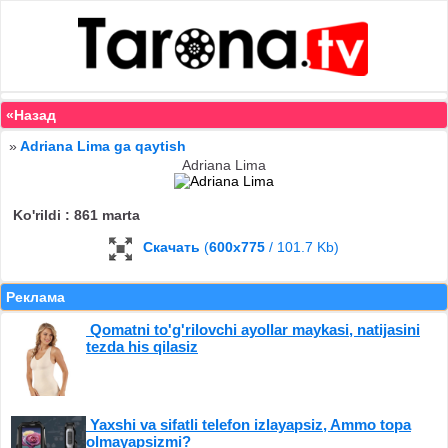
«Назад
»
Adriana Lima ga qaytish
Adriana Lima
Ko'rildi : 861 marta
Скачать
(
600x775
/ 101.7 Kb)
Реклама
Qomatni to'g'rilovchi ayollar maykasi, natijasini
tezda his qilasiz
Yaxshi va sifatli telefon izlayapsiz, Ammo topa
olmayapsizmi?