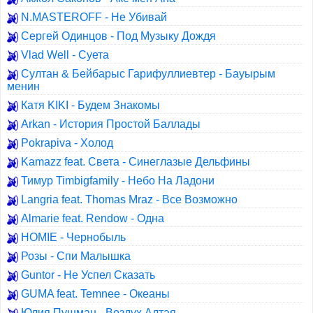
N.MASTEROFF - Не Убивай
Сергей Одинцов - Под Музыку Дождя
Vlad Well - Суета
Султан & Бейбарыс Гарифуллиевтер - Бауырым
менин
Катя KIKI - Будем Знакомы
Arkan - История Простой Баллады
Pokrapiva - Холод
Kamazz feat. Света - Синеглазые Дельфины
Тимур Timbigfamily - Небо На Ладони
Langria feat. Thomas Mraz - Все Возможно
Almarie feat. Rendow - Одна
HOMIE - Чернобыль
Розы - Спи Малышка
Guntor - Не Успел Сказать
GUMA feat. Temnee - Океаны
Юлия Пушман - Воздух Алтая