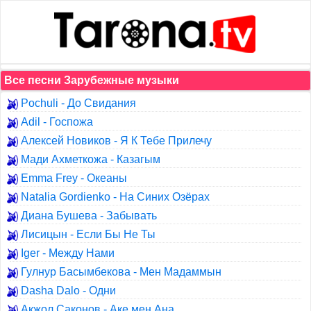
Все песни Зарубежные музыки
Pochuli - До Свидания
Adil - Госпожа
Алексей Новиков - Я К Тебе Прилечу
Мади Ахметкожа - Казагым
Emma Frey - Океаны
Natalia Gordienko - На Синих Озёрах
Диана Бушева - Забывать
Лисицын - Если Бы Не Ты
Iger - Между Нами
Гулнур Басымбекова - Мен Мадаммын
Dasha Dalo - Одни
Акжол Саконов - Аке мен Ана