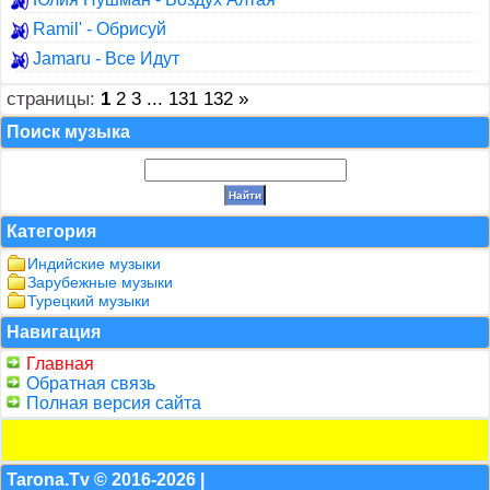
Ramil' - Обрисуй
Jamaru - Все Идут
страницы:
1
2
3
...
131
132
»
Поиск музыка
Категория
Индийские музыки
Зарубежные музыки
Турецкий музыки
Навигация
Главная
Обратная связь
Полная версия сайта
Tarona.Tv © 2016-2026 |