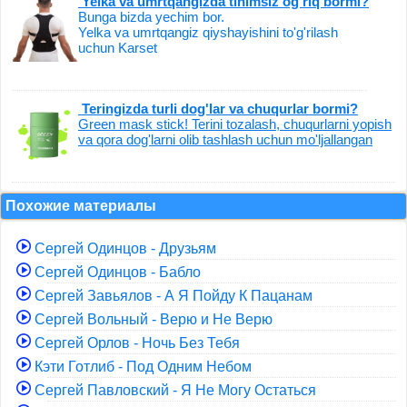
Yelka va umrtqangizda tinimsiz og'riq bormi?
Bunga bizda yechim bor.
Yelka va umrtqangiz qiyshayishini to'g'rilash
uchun Karset
Teringizda turli dog'lar va chuqurlar bormi?
Green mask stick! Terini tozalash, chuqurlarni yopish
va qora dog'larni olib tashlash uchun mo'ljallangan
Похожие материалы
Сергей Одинцов - Друзьям
Сергей Одинцов - Бабло
Сергей Завьялов - А Я Пойду К Пацанам
Сергей Вольный - Верю и Не Верю
Сергей Орлов - Ночь Без Тебя
Кэти Готлиб - Под Одним Небом
Сергей Павловский - Я Не Могу Остаться