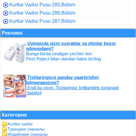
Kurtlar Vadisi Pusu 285.Bölüm
Kurtlar Vadisi Pusu 286.Bölüm
Kurtlar Vadisi Pusu 287.Bölüm
Реклама
Uyingizda sizni suvraklar va chinlar bezor
qilmoqdami?
Bunga bizda sinalgan yechim bor.
Pest Reject bilan ulardan halos bo'ling
Tishlaringizni qanday oqartirishni
bilmayapsizmi?
Endi bu oson. Tishlaringiz brilliantdek tovlanadi
batafsil
Категория
Kurtlar vadisi
Турецкие сериалы
Индийские сериалы