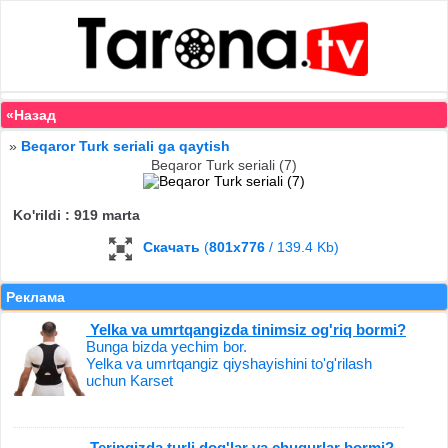
«Назад
»
Beqaror Turk seriali ga qaytish
Beqaror Turk seriali (7)
Ko'rildi : 919 marta
Скачать
(
801x776
/ 139.4 Kb)
Реклама
Yelka va umrtqangizda tinimsiz og'riq bormi?
Bunga bizda yechim bor.
Yelka va umrtqangiz qiyshayishini to'g'rilash
uchun Karset
Teringizda turli dog'lar va chuqurlar bormi?