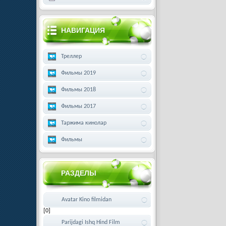
НАВИГАЦИЯ
Треллер
Фильмы 2019
Фильмы 2018
Фильмы 2017
Таржима кинолар
Фильмы
РАЗДЕЛЫ
Avatar Kino filmidan
[0]
Parijdagi Ishq Hind Film