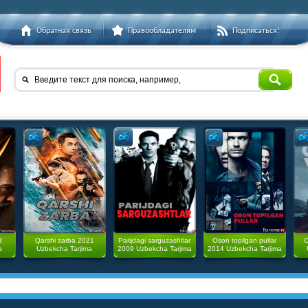
Обратная связь
Правообладателям
Подписаться!
Введите текст для поиска, например,
3
Qarshi zarba 2021
Parijdagi sarguzashtlar
Oson topilgan pullar
O
a
Uzbekcha Tarjima
2009 Uzbekcha Tarjima
2014 Uzbekcha Tarjima