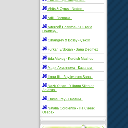
Virüs & Cyrus - Neden
Adil - Госпожа
Алексей Новиков - Я К Тебе
Прилечу
Cihangrey & Bossy - Çektik
Furkan Erdoğan - Sana Değmez
Eda Alakuş - Kurdish Mashup
Мади Ахметкожа - Казагым
İlknur İlk - Bayılıyorum Sana
Nazlı Yaşan - Yıllarını Silenler
Anlatsın
Emma Frey - Океаны
Natalia Gordienko - На Синих
Озёрах