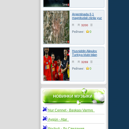
Argentinada 6,1
magnitudali zilzila yuz
berdi
3200
Рейтинг:
0
Husniddin Aliqulov
Turkiya klubi bilan
kelishuvga erishdi
3269
Рейтинг:
0
НОВИНКИ МУЗЫКИ
Nur Cennet - Başkası Varmış
Aygün - Atar
Pochuli - До Свидания