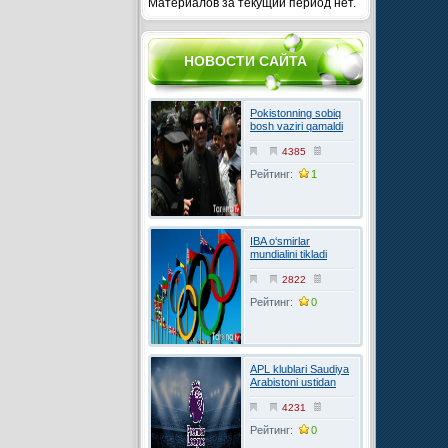
Материалов за текущий период нет.
НОВОСТИ САЙТА
Pokistonning sobiq
bosh vaziri qamaldi
4385
Рейтинг:
1
IBA o‘smirlar
mundialini tikladi
2822
Рейтинг:
0
APL klublari Saudiya
Arabistoni ustidan
FIFAga shikoyat
qilmoqchi
4231
Рейтинг:
0