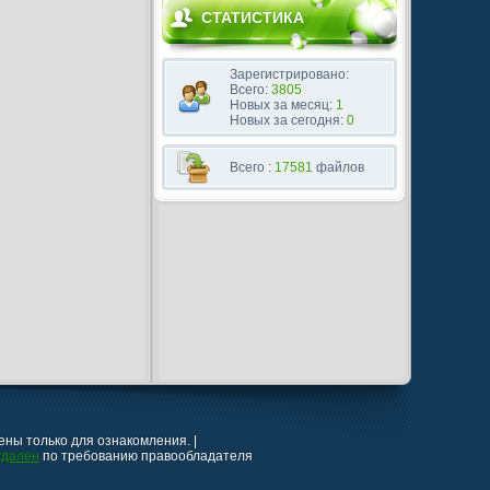
СТАТИСТИКА
Зарегистрировано:
Всего:
3805
Новых за месяц:
1
Новых за сегодня:
0
Всего :
17581
файлов
ны только для ознакомления. |
удален
по требованию правообладателя