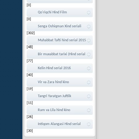
[0]
Sanda (Klipidan)
Qo'riqchi Hind Film
[0]
Senga Oshiqman Xind seriali
[302]
Muhabbat Tafti hind serial 2015
[48]
Bir muxabbat tarixi (Hind serial
[77]
2016)
Kelin Hind serial 2016
[40]
Vir va Zara hind kino
[19]
Tangri Yaratgan Juftlik
[11]
Ram va Lila hind kino
[26]
Intiqom Alangasi Hind serial
[30]