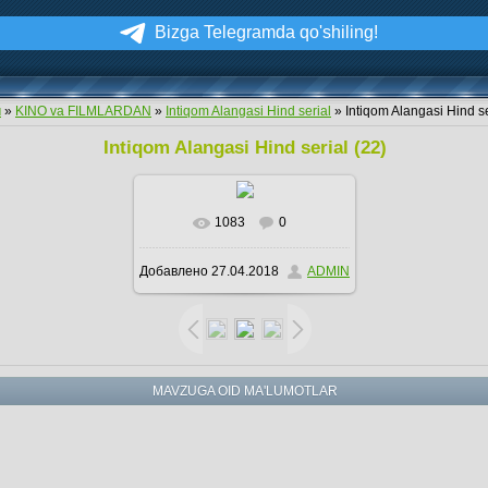
Bizga Telegramda qo'shiling!
м
»
KINO va FILMLARDAN
»
Intiqom Alangasi Hind serial
» Intiqom Alangasi Hind se
Intiqom Alangasi Hind serial (22)
1083
0
В реальном размере
Добавлено
27.04.2018
ADMIN
647x404
/ 114.0Kb
MAVZUGA OID MA'LUMOTLAR