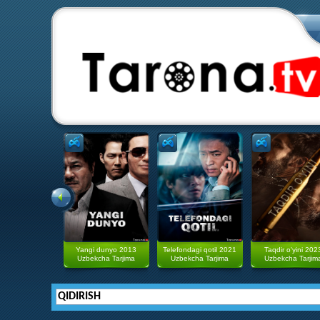
Yangi dunyo 2013
Telefondagi qotil 2021
Taqdir o'yini 202
Uzbekcha Tarjima
Uzbekcha Tarjima
Uzbekcha Tarjim