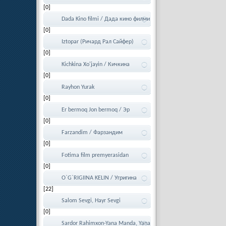
[0]
Dada Kino filmi / Дада кино филми
[0]
Iztopar (Ричард Рал Сайфер)
[0]
Kichkina Xo'jayin / Кичкина
[0]
хужайин
Rayhon Yurak
[0]
Er bermoq Jon bermoq / Эр
[0]
бермок, Жон Бермок
Farzandim / Фарзандим
[0]
Fotima film premyerasidan
[0]
O`G`RIGIINA KELIN / Угригина
[22]
Келин
Salom Sevgi, Hayr Sevgi
[0]
Sardor Rahimxon-Yana Manda, Yana