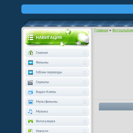
Главная
»
Фотоальбо
НАВИГАЦИЯ
Главная
Фильмы
Гоблин переводы
Сериалы
Видео Клипы
Мультфильмы
Музыка
Фотогалерея
Новости