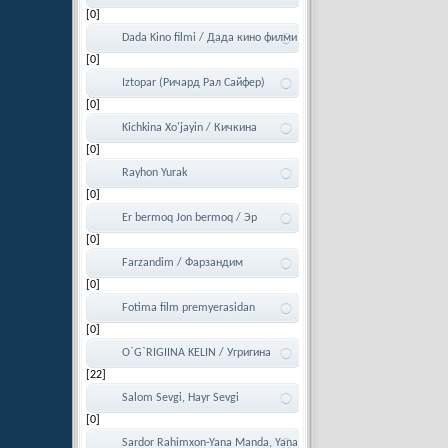
[0]
Dada Kino filmi / Дада кино филми
[0]
Iztopar (Ричард Рал Сайфер)
[0]
Kichkina Xo'jayin / Кичкина
[0]
хужайин
Rayhon Yurak
[0]
Er bermoq Jon bermoq / Эр
[0]
бермок, Жон Бермок
Farzandim / Фарзандим
[0]
Fotima film premyerasidan
[0]
O`G`RIGIINA KELIN / Угригина
[22]
Келин
Salom Sevgi, Hayr Sevgi
[0]
Sardor Rahimxon-Yana Manda, Yana