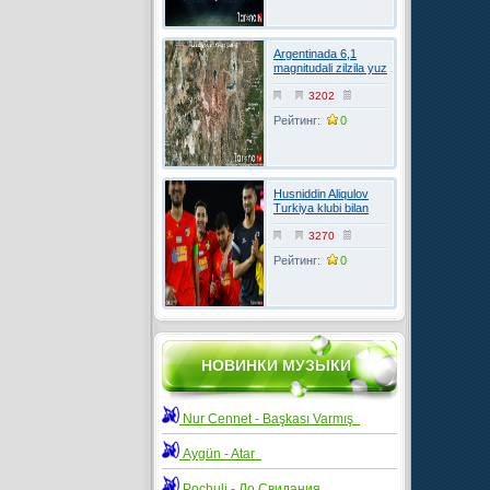
Argentinada 6,1
magnitudali zilzila yuz
berdi
3202
Рейтинг:
0
Husniddin Aliqulov
Turkiya klubi bilan
kelishuvga erishdi
3270
Рейтинг:
0
НОВИНКИ МУЗЫКИ
Nur Cennet - Başkası Varmış
Aygün - Atar
Pochuli - До Свидания