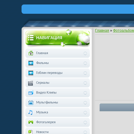
Главная
»
Фотоальбо
НАВИГАЦИЯ
Главная
Фильмы
Гоблин переводы
Сериалы
Видео Клипы
Мультфильмы
Музыка
Фотогалерея
Новости