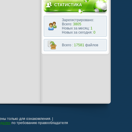
СТАТИСТИКА
Зарегистрировано:
Всего:
3805
Новых за месяц:
1
Новых за сегодня:
0
Всего :
17581
файлов
ны только для ознакомления. |
удален
по требованию правообладателя