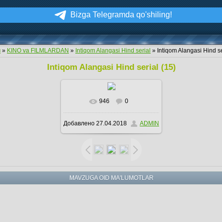
Bizga Telegramda qo'shiling!
м
»
KINO va FILMLARDAN
»
Intiqom Alangasi Hind serial
» Intiqom Alangasi Hind se
Intiqom Alangasi Hind serial (15)
946
0
В реальном размере
Добавлено
27.04.2018
ADMIN
700x400
/ 150.8Kb
MAVZUGA OID MA'LUMOTLAR