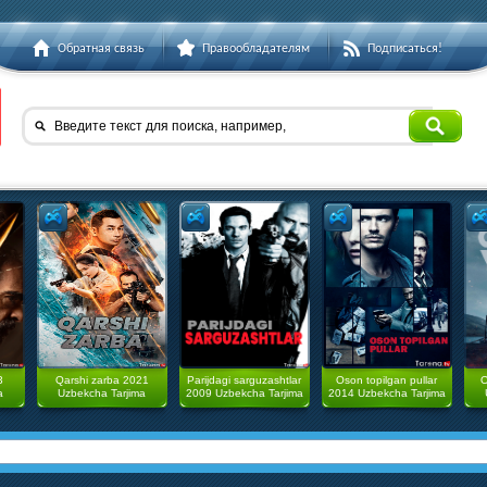
Обратная связь
Правообладателям
Подписаться!
Введите текст для поиска, например,
3
Qarshi zarba 2021
Parijdagi sarguzashtlar
Oson topilgan pullar
O
a
Uzbekcha Tarjima
2009 Uzbekcha Tarjima
2014 Uzbekcha Tarjima