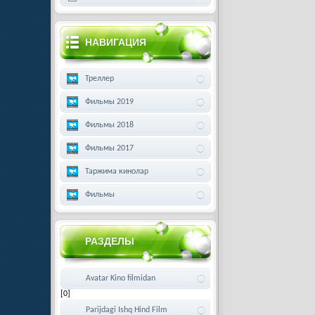
НАВИГАЦИЯ
Треллер
Фильмы 2019
Фильмы 2018
Фильмы 2017
Таржима кинолар
Фильмы
РАЗДЕЛЫ
Avatar Kino filmidan
[0]
Parijdagi Ishq Hind Film