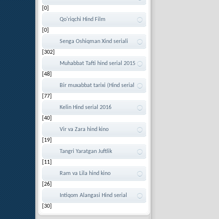
[0]
Sanda (Klipidan)
Qo'riqchi Hind Film
[0]
Senga Oshiqman Xind seriali
[302]
Muhabbat Tafti hind serial 2015
[48]
Bir muxabbat tarixi (Hind serial
[77]
2016)
Kelin Hind serial 2016
[40]
Vir va Zara hind kino
[19]
Tangri Yaratgan Juftlik
[11]
Ram va Lila hind kino
[26]
Intiqom Alangasi Hind serial
[30]