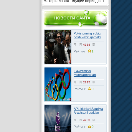
Материалов за текущий период нет.
НОВОСТИ САЙТА
Pokistonning sobiq
bosh vaziri qamaldi
4388
Рейтинг:
1
IBA o‘smirlar
mundialini tikladi
2825
Рейтинг:
0
APL klublari Saudiya
Arabistoni ustidan
FIFAga shikoyat
qilmoqchi
4233
Рейтинг:
0