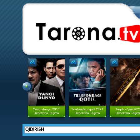
Yangi dunyo 2013
Telefondagi qotil 2021
Taqdir o'yini 202
Uzbekcha Tarjima
Uzbekcha Tarjima
Uzbekcha Tarjim