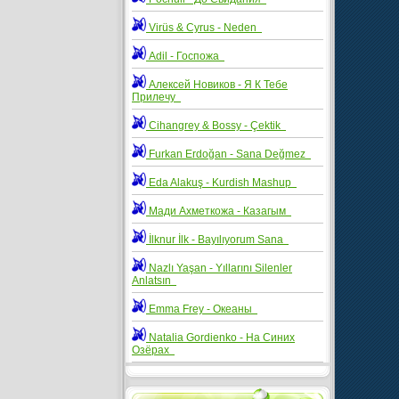
Virüs & Cyrus - Neden
Adil - Госпожа
Алексей Новиков - Я К Тебе
Прилечу
Cihangrey & Bossy - Çektik
Furkan Erdoğan - Sana Değmez
Eda Alakuş - Kurdish Mashup
Мади Ахметкожа - Казагым
İlknur İlk - Bayılıyorum Sana
Nazlı Yaşan - Yıllarını Silenler
Anlatsın
Emma Frey - Океаны
Natalia Gordienko - На Синих
Озёрах