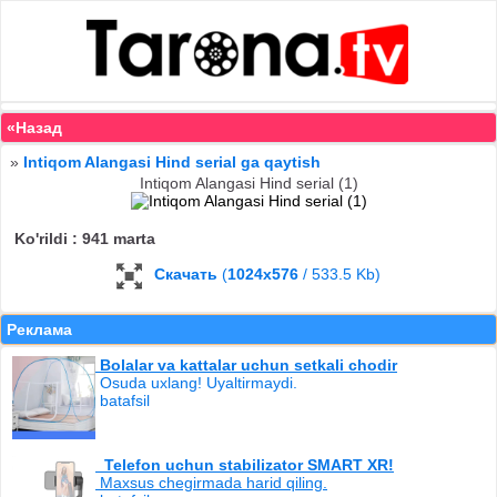
«Назад
»
Intiqom Alangasi Hind serial ga qaytish
Intiqom Alangasi Hind serial (1)
Ko'rildi : 941 marta
Скачать
(
1024x576
/ 533.5 Kb)
Реклама
Bolalar va kattalar uchun setkali chodir
Osuda uxlang! Uyaltirmaydi.
batafsil
Telefon uchun stabilizator SMART XR!
Maxsus chegirmada harid qiling.