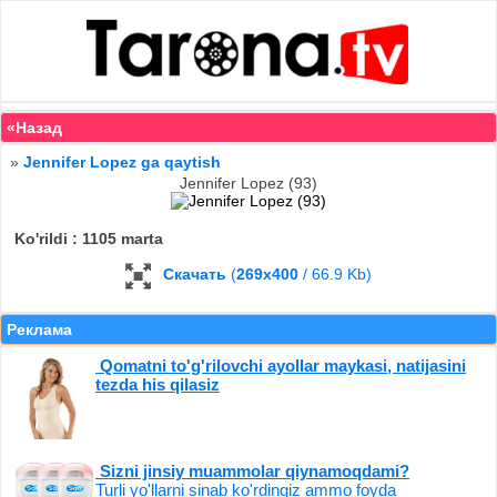
«Назад
»
Jennifer Lopez ga qaytish
Jennifer Lopez (93)
Ko'rildi : 1105 marta
Скачать
(
269x400
/ 66.9 Kb)
Реклама
Qomatni to'g'rilovchi ayollar maykasi, natijasini
tezda his qilasiz
Sizni jinsiy muammolar qiynamoqdami?
Turli yo'llarni sinab ko'rdingiz ammo foyda