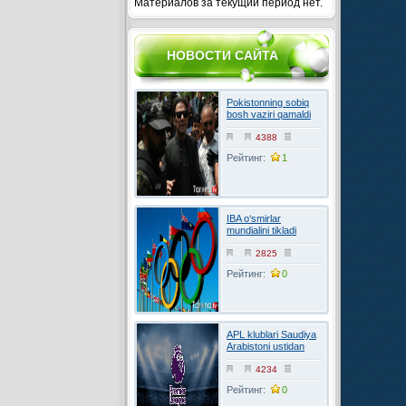
Материалов за текущий период нет.
НОВОСТИ САЙТА
Pokistonning sobiq
bosh vaziri qamaldi
4388
Рейтинг:
1
IBA o‘smirlar
mundialini tikladi
2825
Рейтинг:
0
APL klublari Saudiya
Arabistoni ustidan
FIFAga shikoyat
qilmoqchi
4234
Рейтинг:
0