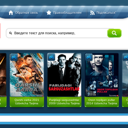
Обратная связь
Правообладателям
Подписаться!
Введите текст для поиска, например,
3
Qarshi zarba 2021
Parijdagi sarguzashtlar
Oson topilgan pullar
O
a
Uzbekcha Tarjima
2009 Uzbekcha Tarjima
2014 Uzbekcha Tarjima