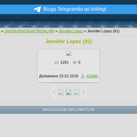
Bizga Telegramda qo'shiling!
м
»
JAHON KINOSI AKTRISALARI
»
Jennifer Lopez
» Jennifer Lopez (91)
Jennifer Lopez (91)
1281
0
Добавлено
25.02.2018
ADMIN
MAVZUGA OID MA'LUMOTLAR