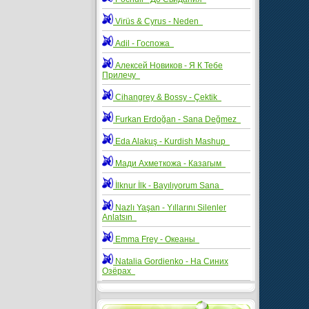
Virüs & Cyrus - Neden
Adil - Госпожа
Алексей Новиков - Я К Тебе
Прилечу
Cihangrey & Bossy - Çektik
Furkan Erdoğan - Sana Değmez
Eda Alakuş - Kurdish Mashup
Мади Ахметкожа - Казагым
İlknur İlk - Bayılıyorum Sana
Nazlı Yaşan - Yıllarını Silenler
Anlatsın
Emma Frey - Океаны
Natalia Gordienko - На Синих
Озёрах