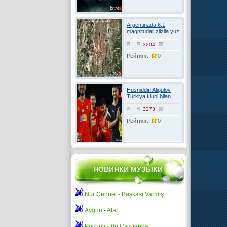
Argentinada 6,1
magnitudali zilzila yuz
berdi
3204
Рейтинг:
0
Husniddin Aliqulov
Turkiya klubi bilan
kelishuvga erishdi
3273
Рейтинг:
0
НОВИНКИ МУЗЫКИ
Nur Cennet - Başkası Varmış
Aygün - Atar
Pochuli - До Свидания