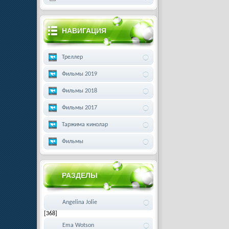
НАВИГАЦИЯ
Треллер
Фильмы 2019
Фильмы 2018
Фильмы 2017
Таржима кинолар
Фильмы
РАЗДЕЛЫ
Angelina Jolie
[368]
Ema Wotson