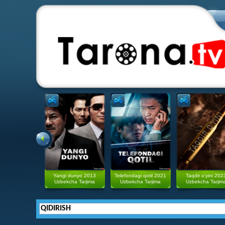
Yangi dunyo 2013
Telefondagi qotil 2021
Taqdir o'yini 202
Uzbekcha Tarjima
Uzbekcha Tarjima
Uzbekcha Tarjim