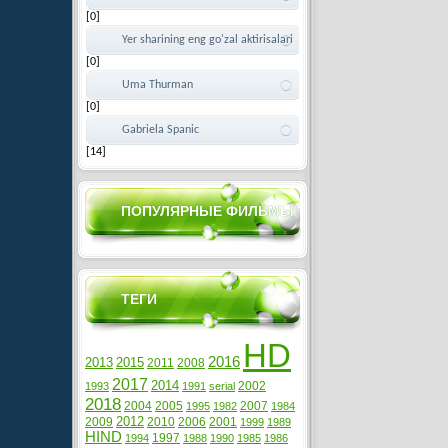
[0]
Yer sharining eng go'zal aktirisalari
[0]
Uma Thurman
[0]
Gabriela Spanic
[14]
ПОПУЛЯРНЫЕ ФИЛЬМЫ
ТЕГИ
HD
2016
2013
2015
2011
2008
2017
2014
2002
1993
1991
serial
2018
2004
2005
2007
1995
1982
1984
2012
2009
2010
2006
2001
1999
1989
HIND
1997
1994
1988
1990
1985
1986