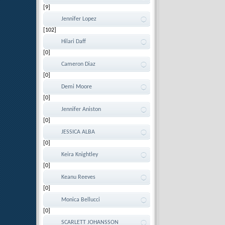
[9]
Jennifer Lopez
[102]
Hilari Daff
[0]
Cameron Diaz
[0]
Demi Moore
[0]
Jennifer Aniston
[0]
JESSICA ALBA
[0]
Keira Knightley
[0]
Keanu Reeves
[0]
Monica Bellucci
[0]
SCARLETT JOHANSSON