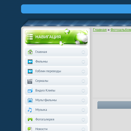
Главная
»
Фотоальбо
НАВИГАЦИЯ
Главная
Фильмы
Гоблин переводы
Сериалы
Видео Клипы
Мультфильмы
Музыка
Фотогалерея
Новости