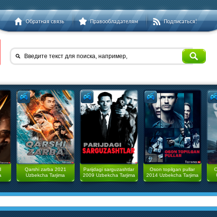
Обратная связь
Правообладателям
Подписаться!
Введите текст для поиска, например,
3
Qarshi zarba 2021
Parijdagi sarguzashtlar
Oson topilgan pullar
O
a
Uzbekcha Tarjima
2009 Uzbekcha Tarjima
2014 Uzbekcha Tarjima