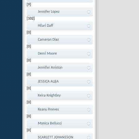
[9]
Jennifer Lopez
[102]
Hilari Daff
[0]
Cameron Diaz
[0]
Demi Moore
[0]
Jennifer Aniston
[0]
JESSICA ALBA
[0]
Keira Knightley
[0]
Keanu Reeves
[0]
Monica Bellucci
[0]
SCARLETT JOHANSSON