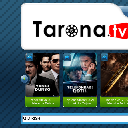
Yangi dunyo 2013
Telefondagi qotil 2021
Taqdir o'yini 202
Uzbekcha Tarjima
Uzbekcha Tarjima
Uzbekcha Tarjim