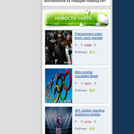
Материалов за текущий период нет.
НОВОСТИ САЙТА
Pokistonning sobiq
bosh vaziri qamaldi
4388
Рейтинг:
1
IBA o‘smirlar
mundialini tikladi
2825
Рейтинг:
0
APL klublari Saudiya
Arabistoni ustidan
FIFAga shikoyat
qilmoqchi
4234
Рейтинг:
0