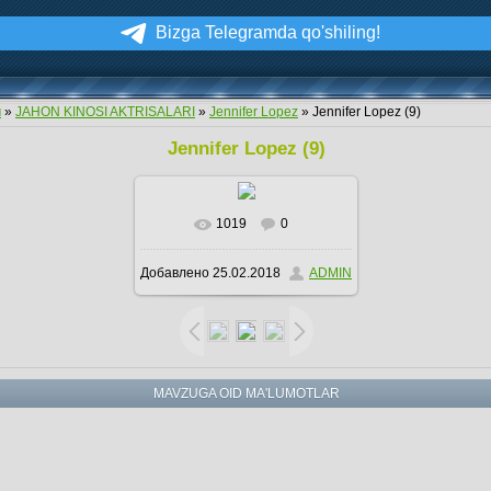
Bizga Telegramda qo'shiling!
м
»
JAHON KINOSI AKTRISALARI
»
Jennifer Lopez
» Jennifer Lopez (9)
Jennifer Lopez (9)
1019
0
В реальном размере
Добавлено
25.02.2018
ADMIN
1024x768
/ 399.1Kb
MAVZUGA OID MA'LUMOTLAR