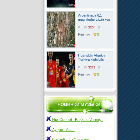
Argentinada 6,1
magnitudali zilzila yuz
berdi
3204
Рейтинг:
0
Husniddin Aliqulov
Turkiya klubi bilan
kelishuvga erishdi
3273
Рейтинг:
0
НОВИНКИ МУЗЫКИ
Nur Cennet - Başkası Varmış
Aygün - Atar
Pochuli - До Свидания