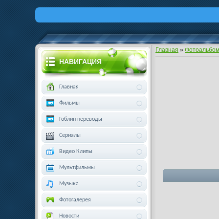
Главная
»
Фотоальбо
НАВИГАЦИЯ
Главная
Фильмы
Гоблин переводы
Сериалы
Видео Клипы
Мультфильмы
Музыка
Фотогалерея
Новости