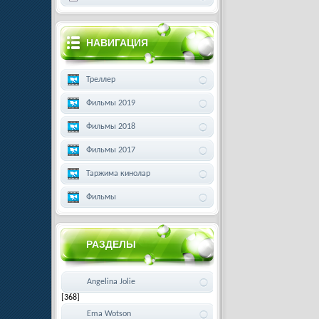
НАВИГАЦИЯ
Треллер
Фильмы 2019
Фильмы 2018
Фильмы 2017
Таржима кинолар
Фильмы
РАЗДЕЛЫ
Angelina Jolie
[368]
Ema Wotson