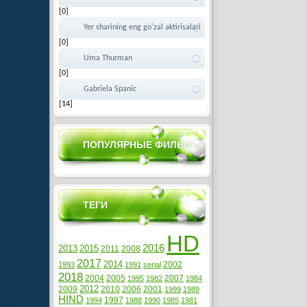
[0]
Yer sharining eng go'zal aktirisalari
[0]
Uma Thurman
[0]
Gabriela Spanic
[14]
ПОПУЛЯРНЫЕ ФИЛЬМЫ
ТЕГИ
HD
2016
2013
2015
2011
2008
2017
2014
2002
1993
1991
serial
2018
2004
2005
2007
1995
1982
1984
2012
2009
2010
2006
2001
1999
1989
HIND
1997
1994
1988
1990
1985
1981