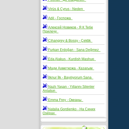
Virüs & Cyrus - Neden
Adil - Госпожа
Алексей Новиков - Я К Тебе
Прилечу
Cihangrey & Bossy - Çektik
Furkan Erdoğan - Sana Değmez
Eda Alakuş - Kurdish Mashup
Мади Ахметкожа - Казагым
İlknur İlk - Bayılıyorum Sana
Nazlı Yaşan - Yıllarını Silenler
Anlatsın
Emma Frey - Океаны
Natalia Gordienko - На Синих
Озёрах