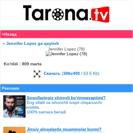
«Назад
»
Jennifer Lopez ga qaytish
Jennifer Lopez (78)
Ko'rildi : 809 marta
Скачать
(
306x400
/ 63.5 Kb)
Реклама
Soqollaringiz chiroyli ko'rinmayaptimi?
Eng sifatli va ishonchli soqol chiqaruvchi
vositda.
100% samara beradi
Jinsiy aloqalarda muammolar bormi?