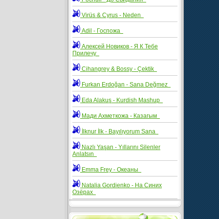
Virüs & Cyrus - Neden
Adil - Госпожа
Алексей Новиков - Я К Тебе
Прилечу
Cihangrey & Bossy - Çektik
Furkan Erdoğan - Sana Değmez
Eda Alakuş - Kurdish Mashup
Мади Ахметкожа - Казагым
İlknur İlk - Bayılıyorum Sana
Nazlı Yaşan - Yıllarını Silenler
Anlatsın
Emma Frey - Океаны
Natalia Gordienko - На Синих
Озёрах