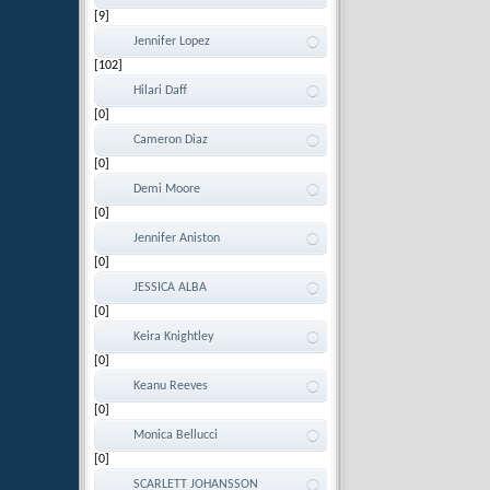
[9]
Jennifer Lopez
[102]
Hilari Daff
[0]
Cameron Diaz
[0]
Demi Moore
[0]
Jennifer Aniston
[0]
JESSICA ALBA
[0]
Keira Knightley
[0]
Keanu Reeves
[0]
Monica Bellucci
[0]
SCARLETT JOHANSSON