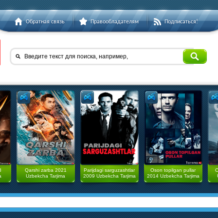
Обратная связь
Правообладателям
Подписаться!
Введите текст для поиска, например,
3
Qarshi zarba 2021
Parijdagi sarguzashtlar
Oson topilgan pullar
O
a
Uzbekcha Tarjima
2009 Uzbekcha Tarjima
2014 Uzbekcha Tarjima