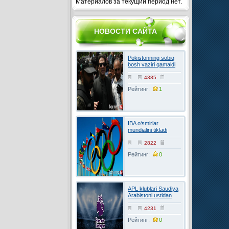
Материалов за текущий период нет.
НОВОСТИ САЙТА
Pokistonning sobiq
bosh vaziri qamaldi
4385
Рейтинг:
1
IBA o‘smirlar
mundialini tikladi
2822
Рейтинг:
0
APL klublari Saudiya
Arabistoni ustidan
FIFAga shikoyat
qilmoqchi
4231
Рейтинг:
0