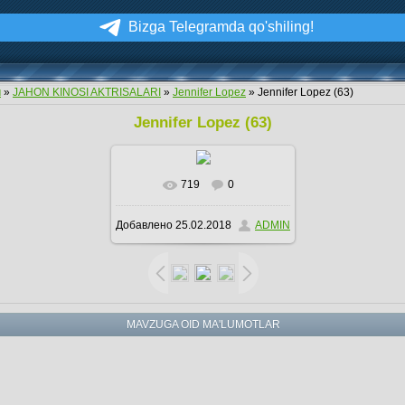
Bizga Telegramda qo'shiling!
м
»
JAHON KINOSI AKTRISALARI
»
Jennifer Lopez
» Jennifer Lopez (63)
Jennifer Lopez (63)
719
0
Добавлено
25.02.2018
ADMIN
MAVZUGA OID MA'LUMOTLAR