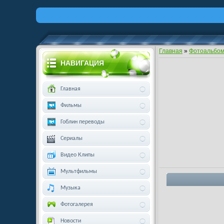
Главная
»
Фотоальбо
НАВИГАЦИЯ
Главная
Фильмы
Гоблин переводы
Сериалы
Видео Клипы
Мультфильмы
Музыка
Фотогалерея
Новости