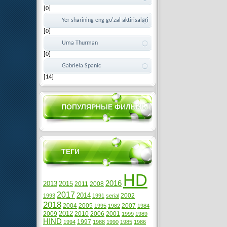
[0]
Yer sharining eng go'zal aktirisalari
[0]
Uma Thurman
[0]
Gabriela Spanic
[14]
ПОПУЛЯРНЫЕ ФИЛЬМЫ
ТЕГИ
HD
2016
2013
2015
2011
2008
2017
2014
2002
1993
1991
serial
2018
2004
2005
2007
1995
1982
1984
2012
2009
2010
2006
2001
1999
1989
HIND
1997
1994
1988
1990
1985
1986