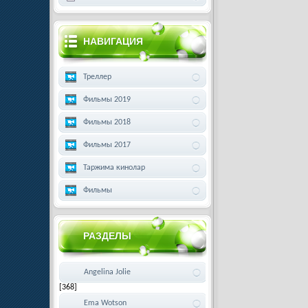
НАВИГАЦИЯ
Треллер
Фильмы 2019
Фильмы 2018
Фильмы 2017
Таржима кинолар
Фильмы
РАЗДЕЛЫ
Angelina Jolie
[368]
Ema Wotson