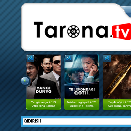
Yangi dunyo 2013
Telefondagi qotil 2021
Taqdir o'yini 202
Uzbekcha Tarjima
Uzbekcha Tarjima
Uzbekcha Tarjim