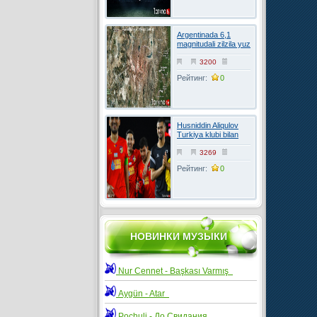
Argentinada 6,1
magnitudali zilzila yuz
berdi
3200
Рейтинг:
0
Husniddin Aliqulov
Turkiya klubi bilan
kelishuvga erishdi
3269
Рейтинг:
0
НОВИНКИ МУЗЫКИ
Nur Cennet - Başkası Varmış
Aygün - Atar
Pochuli - До Свидания