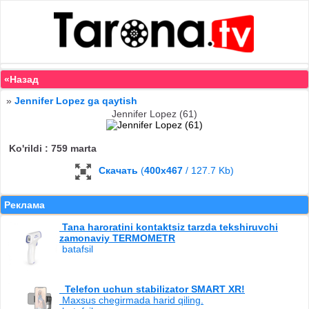
«Назад
»
Jennifer Lopez ga qaytish
Jennifer Lopez (61)
Ko'rildi : 759 marta
Скачать
(
400x467
/ 127.7 Kb)
Реклама
Tana haroratini kontaktsiz tarzda tekshiruvchi
zamonaviy TERMOMETR
batafsil
Telefon uchun stabilizator SMART XR!
Maxsus chegirmada harid qiling.