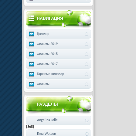
НАВИГАЦИЯ
Треллер
Фильмы 2019
Фильмы 2018
Фильмы 2017
Таржима кинолар
Фильмы
РАЗДЕЛЫ
Angelina Jolie
[368]
Ema Wotson