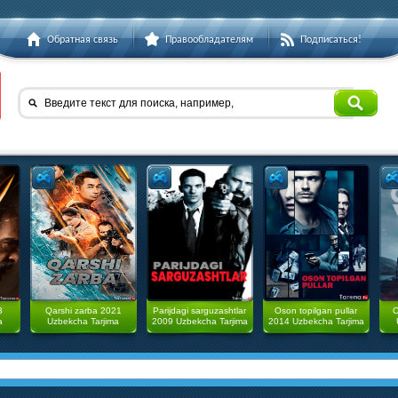
Обратная связь
Правообладателям
Подписаться!
Введите текст для поиска, например,
3
Qarshi zarba 2021
Parijdagi sarguzashtlar
Oson topilgan pullar
O
a
Uzbekcha Tarjima
2009 Uzbekcha Tarjima
2014 Uzbekcha Tarjima