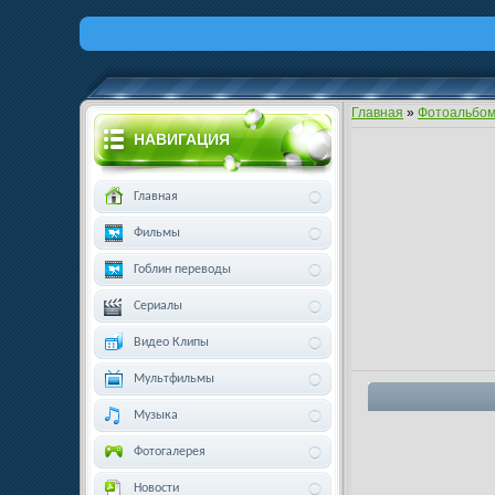
Главная
»
Фотоальбо
НАВИГАЦИЯ
Главная
Фильмы
Гоблин переводы
Сериалы
Видео Клипы
Мультфильмы
Музыка
Фотогалерея
Новости