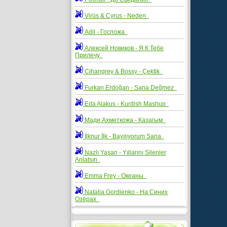
Virüs & Cyrus - Neden
Adil - Госпожа
Алексей Новиков - Я К Тебе
Прилечу
Cihangrey & Bossy - Çektik
Furkan Erdoğan - Sana Değmez
Eda Alakuş - Kurdish Mashup
Мади Ахметкожа - Казагым
İlknur İlk - Bayılıyorum Sana
Nazlı Yaşan - Yıllarını Silenler
Anlatsın
Emma Frey - Океаны
Natalia Gordienko - На Синих
Озёрах