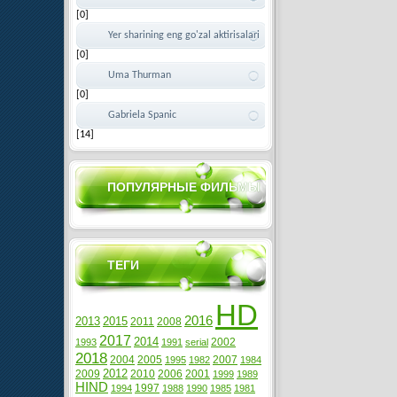
[0]
Yer sharining eng go'zal aktirisalari
[0]
Uma Thurman
[0]
Gabriela Spanic
[14]
ПОПУЛЯРНЫЕ ФИЛЬМЫ
ТЕГИ
HD
2016
2013
2015
2011
2008
2017
2014
2002
1993
1991
serial
2018
2004
2005
2007
1995
1982
1984
2012
2009
2010
2006
2001
1999
1989
HIND
1997
1994
1988
1990
1985
1981