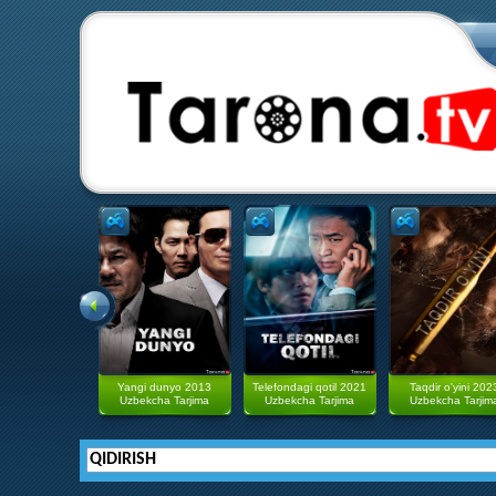
Yangi dunyo 2013
Telefondagi qotil 2021
Taqdir o'yini 202
Uzbekcha Tarjima
Uzbekcha Tarjima
Uzbekcha Tarjim