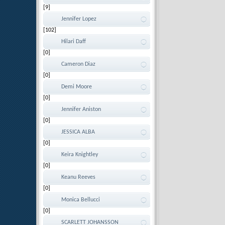
[9]
Jennifer Lopez
[102]
Hilari Daff
[0]
Cameron Diaz
[0]
Demi Moore
[0]
Jennifer Aniston
[0]
JESSICA ALBA
[0]
Keira Knightley
[0]
Keanu Reeves
[0]
Monica Bellucci
[0]
SCARLETT JOHANSSON