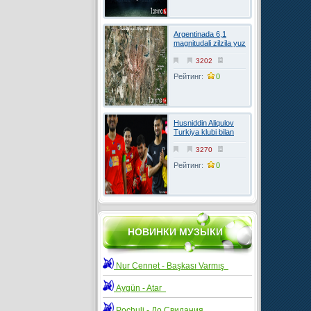
Argentinada 6,1
magnitudali zilzila yuz
berdi
3202
Рейтинг:
0
Husniddin Aliqulov
Turkiya klubi bilan
kelishuvga erishdi
3270
Рейтинг:
0
НОВИНКИ МУЗЫКИ
Nur Cennet - Başkası Varmış
Aygün - Atar
Pochuli - До Свидания