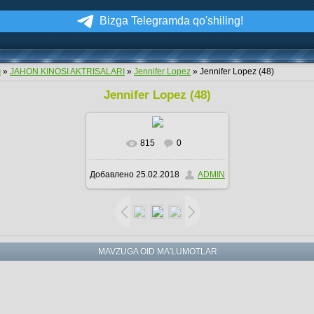
Bizga Telegramda qo'shiling!
м
»
JAHON KINOSI AKTRISALARI
»
Jennifer Lopez
» Jennifer Lopez (48)
Jennifer Lopez (48)
815
0
В реальном размере
Добавлено
25.02.2018
ADMIN
453x727
/ 85.6Kb
MAVZUGA OID MA'LUMOTLAR