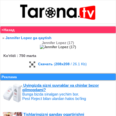
«Назад
»
Jennifer Lopez ga qaytish
Jennifer Lopez (17)
Ko'rildi : 750 marta
Скачать
(
208x208
/ 26.1 Kb)
Реклама
Uyingizda sizni suvraklar va chinlar bezor
qilmoqdami?
Bunga bizda sinalgan yechim bor.
Pest Reject bilan ulardan halos bo'ling
Tishlaringizni qanday oqartirishni