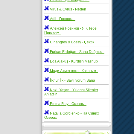
Virüs & Cyrus - Neden
Adil - Госпожа
Алексей Новиков - Я К Тебе
Прилечу
Cihangrey & Bossy - Çektik
Furkan Erdoğan - Sana Değmez
Eda Alakuş - Kurdish Mashup
Мади Ахметкожа - Казагым
İlknur İlk - Bayılıyorum Sana
Nazlı Yaşan - Yıllarını Silenler
Anlatsın
Emma Frey - Океаны
Natalia Gordienko - На Синих
Озёрах