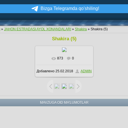
Bizga Telegramda qo'shiling!
м
»
JAHON ESTRADASI AYOL XONANDALARI
»
Shakira
» Shakira (5)
Shakira (5)
873
0
В реальном размере
Добавлено
25.02.2018
ADMIN
600x612
/ 126.6Kb
MAVZUGA OID MA'LUMOTLAR