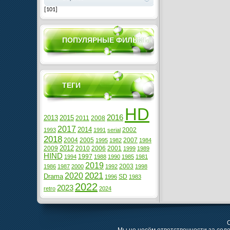
[101]
ПОПУЛЯРНЫЕ ФИЛЬМЫ
ТЕГИ
HD
2016
2013
2015
2011
2008
2017
2014
2002
1993
1991
serial
2018
2004
2005
2007
1995
1982
1984
2012
2009
2010
2006
2001
1999
1989
HIND
1997
1994
1988
1990
1985
1981
2019
2003
1986
1987
2000
1992
1998
2021
2020
Drama
SD
1996
1983
2022
2023
retro
2024
C
Мы не несём ответственности за сод