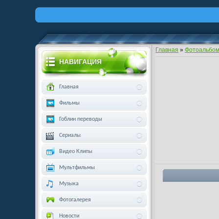
Главная
»
Фотоальбо
НАВИГАЦИЯ
Главная
Фильмы
Гоблин переводы
Сериалы
Видео Клипы
Мультфильмы
Музыка
Фотогалерея
Новости