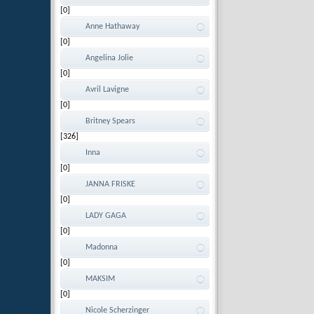
[0]
Anne Hathaway
[0]
Angelina Jolie
[0]
Avril Lavigne
[0]
Britney Spears
[326]
Inna
[0]
JANNA FRISKE
[0]
LADY GAGA
[0]
Madonna
[0]
MAKSIM
[0]
Nicole Scherzinger