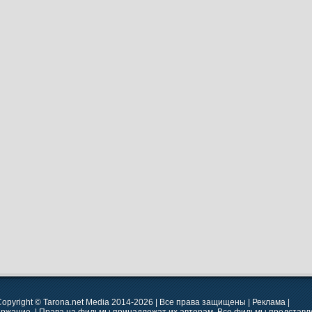
opyright © Tarona.net Media 2014-2026 | Все права защищены | Реклама |
ержание. | Права на фильмы принадлежат их авторам. Все фильмы представле