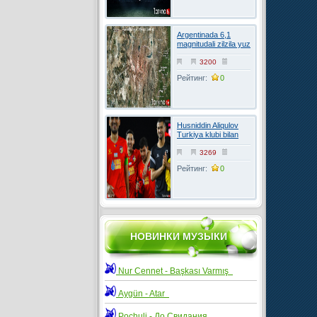
Argentinada 6,1
magnitudali zilzila yuz
berdi
3200
Рейтинг:
0
Husniddin Aliqulov
Turkiya klubi bilan
kelishuvga erishdi
3269
Рейтинг:
0
НОВИНКИ МУЗЫКИ
Nur Cennet - Başkası Varmış
Aygün - Atar
Pochuli - До Свидания