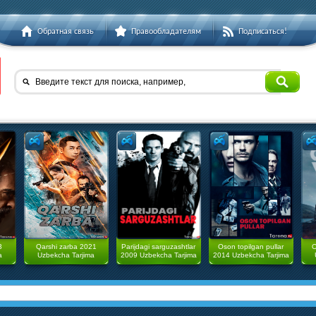
Обратная связь
Правообладателям
Подписаться!
Введите текст для поиска, например,
3
Qarshi zarba 2021
Parijdagi sarguzashtlar
Oson topilgan pullar
O
a
Uzbekcha Tarjima
2009 Uzbekcha Tarjima
2014 Uzbekcha Tarjima