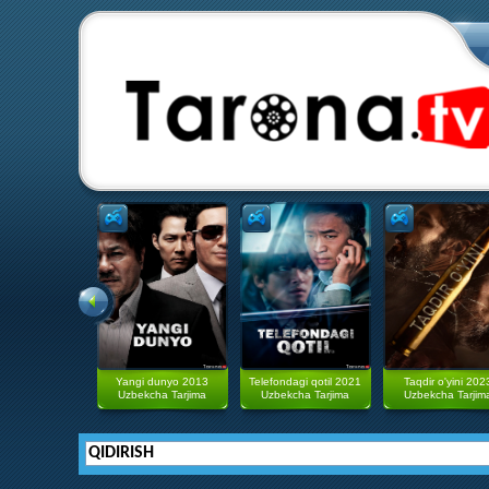
Yangi dunyo 2013
Telefondagi qotil 2021
Taqdir o'yini 202
Uzbekcha Tarjima
Uzbekcha Tarjima
Uzbekcha Tarjim