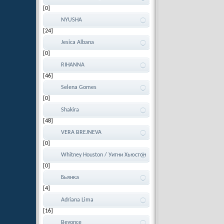
[0]
NYUSHA
[24]
Jesica Albana
[0]
RIHANNA
[46]
Selena Gomes
[0]
Shakira
[48]
VERA BREJNEVA
[0]
Whitney Houston / Уитни Хьюстон
[0]
Бьянка
[4]
Adriana Lima
[16]
Beyonce