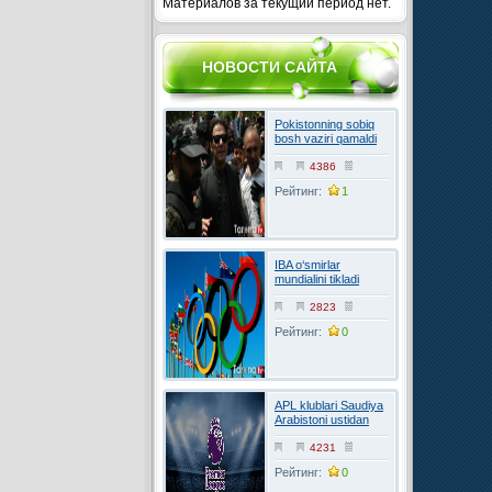
Материалов за текущий период нет.
НОВОСТИ САЙТА
Pokistonning sobiq
bosh vaziri qamaldi
4386
Рейтинг:
1
IBA o‘smirlar
mundialini tikladi
2823
Рейтинг:
0
APL klublari Saudiya
Arabistoni ustidan
FIFAga shikoyat
qilmoqchi
4231
Рейтинг:
0