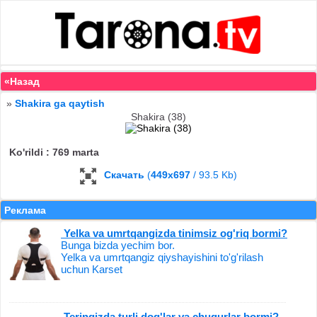
«Назад
»
Shakira ga qaytish
Shakira (38)
Ko'rildi : 769 marta
Скачать
(
449x697
/ 93.5 Kb)
Реклама
Yelka va umrtqangizda tinimsiz og'riq bormi?
Bunga bizda yechim bor.
Yelka va umrtqangiz qiyshayishini to'g'rilash
uchun Karset
Teringizda turli dog'lar va chuqurlar bormi?