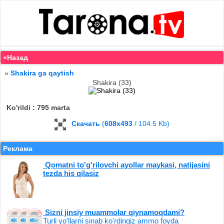
«Назад
»
Shakira ga qaytish
Shakira (33)
Ko'rildi : 795 marta
Скачать
(
608x493
/ 104.5 Kb)
Реклама
Qomatni to'g'rilovchi ayollar maykasi, natijasini
tezda his qilasiz
Sizni jinsiy muammolar qiynamoqdami?
Turli yo'llarni sinab ko'rdingiz ammo foyda