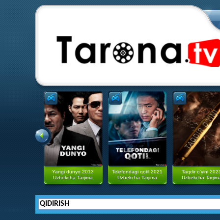
Yangi dunyo 2013
Telefondagi qotil 2021
Taqdir o'yini 202
Uzbekcha Tarjima
Uzbekcha Tarjima
Uzbekcha Tarjim