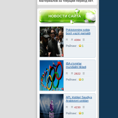
Материалов за текущий период нет.
НОВОСТИ САЙТА
Pokistonning sobiq
bosh vaziri qamaldi
4384
Рейтинг:
1
IBA o‘smirlar
mundialini tikladi
2822
Рейтинг:
0
APL klublari Saudiya
Arabistoni ustidan
FIFAga shikoyat
qilmoqchi
4230
Рейтинг:
0