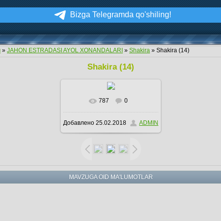
Bizga Telegramda qo'shiling!
м
»
JAHON ESTRADASI AYOL XONANDALARI
»
Shakira
» Shakira (14)
Shakira (14)
787
0
В реальном размере
Добавлено
25.02.2018
ADMIN
600x879
/ 202.8Kb
MAVZUGA OID MA'LUMOTLAR