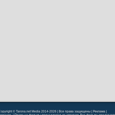
opyright © Tarona.net Media 2014-2026 | Все права защищены | Реклама |
ержание. | Права на фильмы принадлежат их авторам. Все фильмы представле