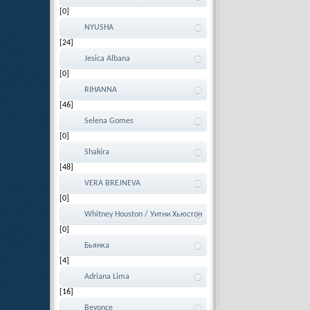
[0]
NYUSHA
[24]
Jesica Albana
[0]
RIHANNA
[46]
Selena Gomes
[0]
Shakira
[48]
VERA BREJNEVA
[0]
Whitney Houston / Уитни Хьюстон
[0]
Бьянка
[4]
Adriana Lima
[16]
Beyonce