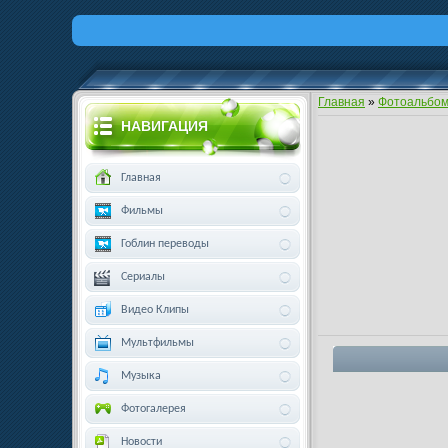
Главная
»
Фотоальбо
НАВИГАЦИЯ
Главная
Фильмы
Гоблин переводы
Сериалы
Видео Клипы
Мультфильмы
Музыка
Фотогалерея
Новости