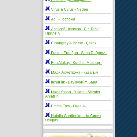
Virüs & Cyrus - Neden
Adil - Госпожа
Алексей Новиков - Я К Тебе
Прилечу
Cihangrey & Bossy - Çektik
Furkan Erdoğan - Sana Değmez
Eda Alakuş - Kurdish Mashup
Мади Ахметкожа - Казагым
İlknur İlk - Bayılıyorum Sana
Nazlı Yaşan - Yıllarını Silenler
Anlatsın
Emma Frey - Океаны
Natalia Gordienko - На Синих
Озёрах