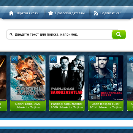
Обратная связь
Правообладателям
Подписаться!
Введите текст для поиска, например,
3
Qarshi zarba 2021
Parijdagi sarguzashtlar
Oson topilgan pullar
O
a
Uzbekcha Tarjima
2009 Uzbekcha Tarjima
2014 Uzbekcha Tarjima