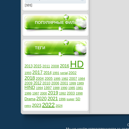
[101]
ПОПУЛЯРНЫЕ ФИЛЬМЫ
ТЕГИ
HD
2016
2013
2015
2011
2008
2017
2014
2002
1993
1991
serial
2018
2004
2005
2007
1995
1982
1984
2012
2009
2010
2006
2001
1999
1989
HIND
1997
1994
1988
1990
1985
1981
2019
2003
1986
1987
2000
1992
1998
2021
2020
Drama
SD
1996
super
2022
2023
retro
2024
C
Мы не несём ответственности за сод