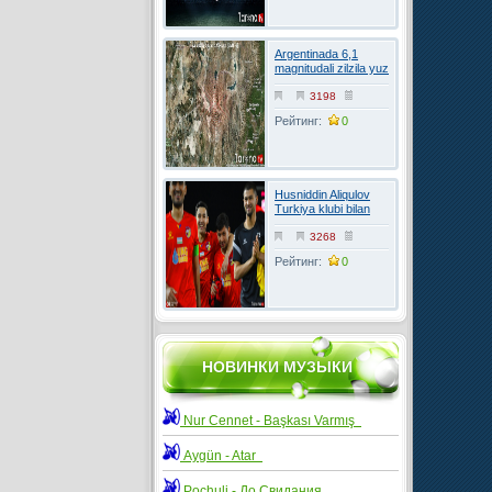
Argentinada 6,1
magnitudali zilzila yuz
berdi
3198
Рейтинг:
0
Husniddin Aliqulov
Turkiya klubi bilan
kelishuvga erishdi
3268
Рейтинг:
0
НОВИНКИ МУЗЫКИ
Nur Cennet - Başkası Varmış
Aygün - Atar
Pochuli - До Свидания