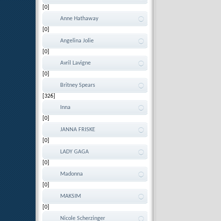
[0]
Anne Hathaway
[0]
Angelina Jolie
[0]
Avril Lavigne
[0]
Britney Spears
[326]
Inna
[0]
JANNA FRISKE
[0]
LADY GAGA
[0]
Madonna
[0]
MAKSIM
[0]
Nicole Scherzinger