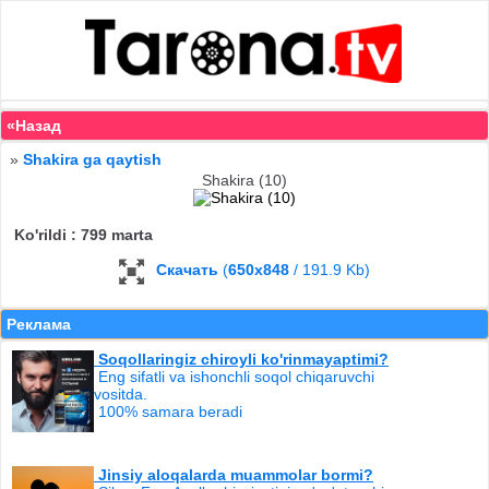
«Назад
»
Shakira ga qaytish
Shakira (10)
Ko'rildi : 799 marta
Скачать
(
650x848
/ 191.9 Kb)
Реклама
Soqollaringiz chiroyli ko'rinmayaptimi?
Eng sifatli va ishonchli soqol chiqaruvchi
vositda.
100% samara beradi
Jinsiy aloqalarda muammolar bormi?