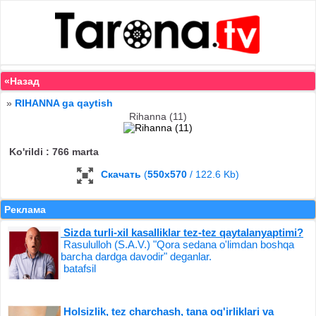
«Назад
»
RIHANNA ga qaytish
Rihanna (11)
Ko'rildi : 766 marta
Скачать
(
550x570
/ 122.6 Kb)
Реклама
Sizda turli-xil kasalliklar tez-tez qaytalanyaptimi?
Rasululloh (S.A.V.) "Qora sedana o'limdan boshqa
barcha dardga davodir" deganlar.
batafsil
Holsizlik, tez charchash, tana og'irliklari va