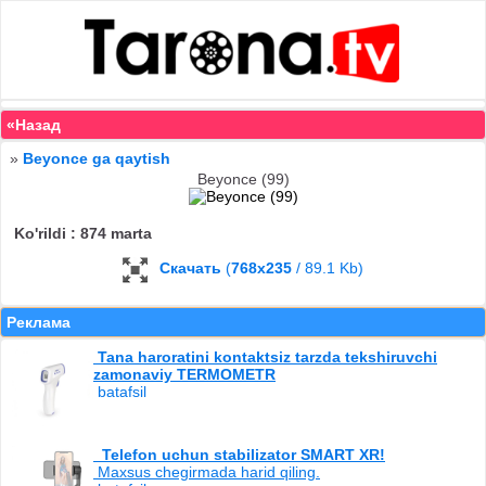
«Назад
»
Beyonce ga qaytish
Beyonce (99)
Ko'rildi : 874 marta
Скачать
(
768x235
/ 89.1 Kb)
Реклама
Tana haroratini kontaktsiz tarzda tekshiruvchi
zamonaviy TERMOMETR
batafsil
Telefon uchun stabilizator SMART XR!
Maxsus chegirmada harid qiling.